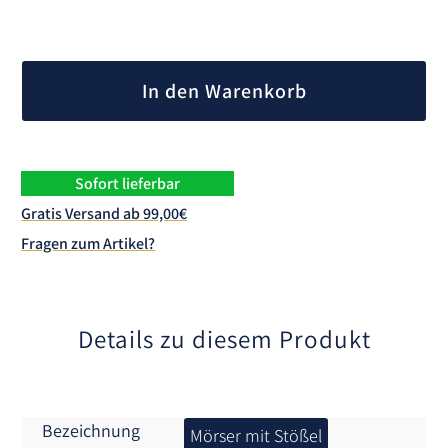
A
l
In den Warenkorb
t
e
r
n
Sofort lieferbar
a
Gratis Versand ab 99,00€
t
Fragen zum Artikel?
i
v
e
:
Details zu diesem Produkt
Bezeichnung
Mörser mit Stößel