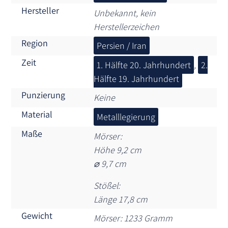
Hersteller
Unbekannt, kein
Herstellerzeichen
Region
Persien / Iran
Zeit
1. Hälfte 20. Jahrhundert
,
2.
Hälfte 19. Jahrhundert
Punzierung
Keine
Material
Metalllegierung
Maße
Mörser:
Höhe 9,2 cm
⌀ 9,7 cm
Stößel:
Länge 17,8 cm
Gewicht
Mörser: 1233 Gramm