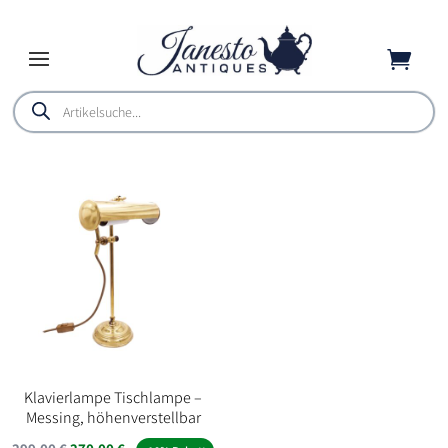

Products
search
Klavierlampe Tischlampe –
Messing, höhenverstellbar
Ursprünglicher
Aktueller