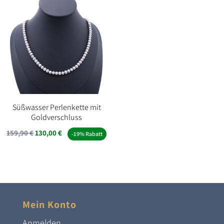
Süßwasser Perlenkette mit
Goldverschluss
Ursprünglicher
Aktueller
159,90
€
130,00
€
-19% Rabatt
Preis
Preis
war:
ist:
159,90 €
130,00 €.
Mein Konto
Anmelden