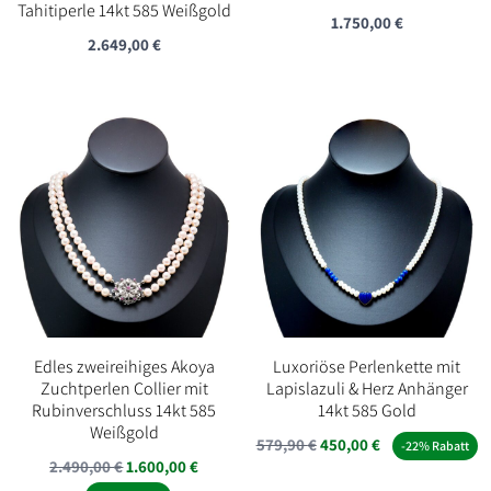
Tahitiperle 14kt 585 Weißgold
1.750,00
€
2.649,00
€
Edles zweireihiges Akoya
Luxoriöse Perlenkette mit
Zuchtperlen Collier mit
Lapislazuli & Herz Anhänger
Rubinverschluss 14kt 585
14kt 585 Gold
Weißgold
Ursprünglicher
Aktueller
579,90
€
450,00
€
-22% Rabatt
Ursprünglicher
Aktueller
2.490,00
€
1.600,00
€
Preis
Preis