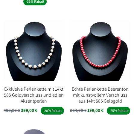
Preis
Preis
-36% Rabatt
war:
ist:
war:
ist:
579,90 €
450,00 €.
2.490,00 €
1.600,00 €.
Exklusive Perlenkette mit 14kt
Echte Perlenkette Beerenton
585 Goldverschluss und edlen
mit kunstvollem Verschluss
Akzentperlen
aus 14kt 585 Gelbgold
Ursprünglicher
Aktueller
Ursprünglicher
Aktueller
498,90
€
399,00
€
264,90
€
199,00
€
-20% Rabatt
-25% Rabatt
Preis
Preis
Preis
Preis
war:
ist:
war:
ist:
498,90 €
399,00 €.
264,90 €
199,00 €.