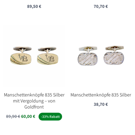
89,50
€
70,70
€
Manschettenknöpfe 835 Silber
Manschettenknöpfe 835 Silber
mit Vergoldung – von
38,70
€
Goldfront
Ursprünglicher
Aktueller
89,90
€
60,00
€
-33% Rabatt
Preis
Preis
war:
ist: