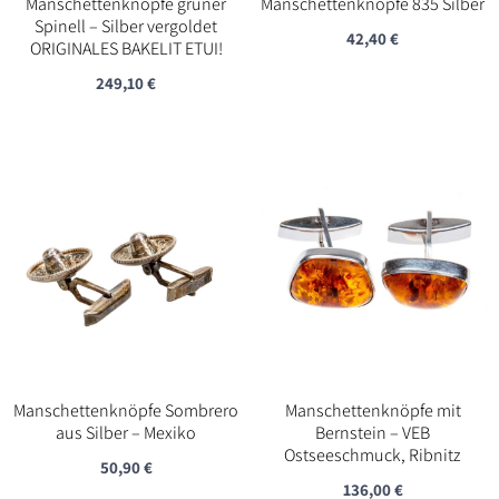
Manschettenknöpfe grüner
Manschettenknöpfe 835 Silber
Spinell – Silber vergoldet
42,40
€
ORIGINALES BAKELIT ETUI!
249,10
€
Manschettenknöpfe Sombrero
Manschettenknöpfe mit
aus Silber – Mexiko
Bernstein – VEB
Ostseeschmuck, Ribnitz
50,90
€
136,00
€