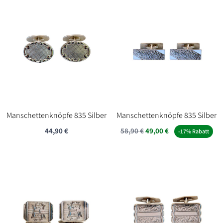
89,90 €
60,00 €.
Manschettenknöpfe 835 Silber
Manschettenknöpfe 835 Silber
Ursprünglicher
Aktueller
44,90
€
58,90
€
49,00
€
-17% Rabatt
Preis
Preis
war:
ist:
58,90 €
49,00 €.