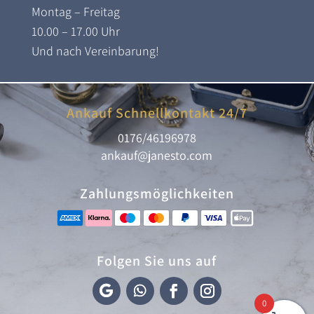
Montag – Freitag
10.00 – 17.00 Uhr
Und nach Vereinbarung!
Ankauf Schnellkontakt 24/7
0176/46196978
ankauf@janesto.com
Zahlungsmöglichkeiten
Folgen Sie uns auf
0
F
F
F
I