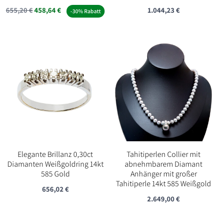
655,20
€
458,64
€
1.044,23
€
-30% Rabatt
Elegante Brillanz 0,30ct
Tahitiperlen Collier mit
Diamanten Weißgoldring 14kt
abnehmbarem Diamant
585 Gold
Anhänger mit großer
Tahitiperle 14kt 585 Weißgold
656,02
€
2.649,00
€