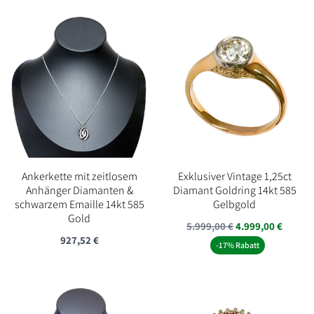
Ankerkette mit zeitlosem
Exklusiver Vintage 1,25ct
Anhänger Diamanten &
Diamant Goldring 14kt 585
schwarzem Emaille 14kt 585
Gelbgold
Gold
Ursprünglicher
Aktuel
5.999,00
€
4.999,00
€
927,52
€
Preis
Preis
-17% Rabatt
war:
ist:
5.999,00 €
4.999,0