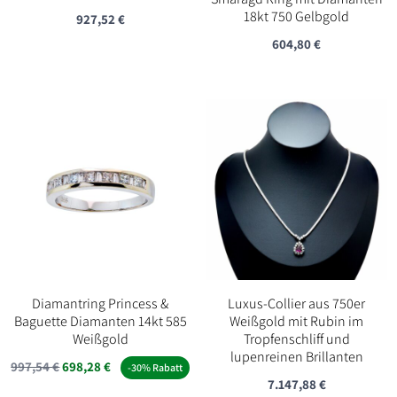
18kt 750 Gelbgold
927,52
€
604,80
€
Diamantring Princess &
Luxus-Collier aus 750er
Baguette Diamanten 14kt 585
Weißgold mit Rubin im
Weißgold
Tropfenschliff und
lupenreinen Brillanten
997,54
€
698,28
€
-30% Rabatt
7.147,88
€