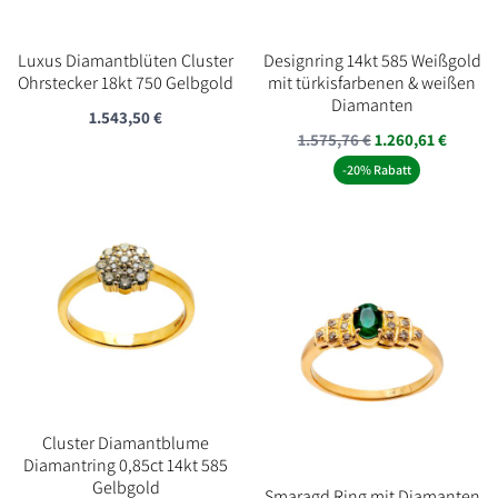
Luxus Diamantblüten Cluster
Designring 14kt 585 Weißgold
Ohrstecker 18kt 750 Gelbgold
mit türkisfarbenen & weißen
Diamanten
1.543,50
€
1.575,76
€
1.260,61
€
-20% Rabatt
Cluster Diamantblume
Diamantring 0,85ct 14kt 585
Gelbgold
Smaragd Ring mit Diamanten