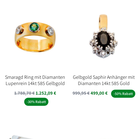
Smaragd Ring mit Diamanten
Gelbgold Saphir Anhänger mit
Lupenrein 14kt 585 Gelbgold
Diamanten 14kt 585 Gold
Ursprünglicher
Aktueller
1.788,70
€
1.252,09
€
999,95
€
499,00
€
-50% Rabatt
Preis
Preis
-30% Rabatt
war:
ist:
999,95 €
499,00 €.