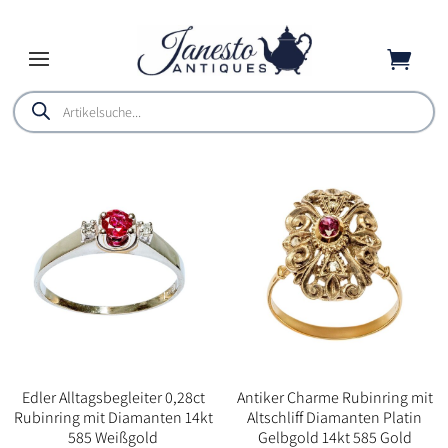

Products
search
Edler Alltagsbegleiter 0,28ct
Antiker Charme Rubinring mit
Rubinring mit Diamanten 14kt
Altschliff Diamanten Platin
585 Weißgold
Gelbgold 14kt 585 Gold