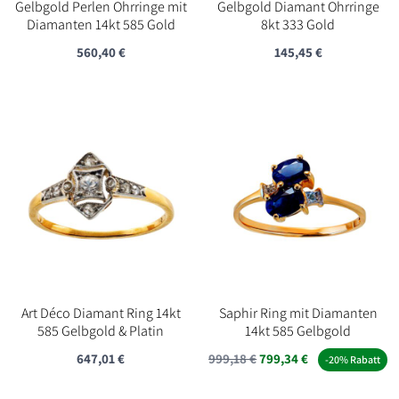
Gelbgold Perlen Ohrringe mit
Gelbgold Diamant Ohrringe
Diamanten 14kt 585 Gold
8kt 333 Gold
560,40
€
145,45
€
Art Déco Diamant Ring 14kt
Saphir Ring mit Diamanten
585 Gelbgold & Platin
14kt 585 Gelbgold
647,01
€
999,18
€
799,34
€
-20% Rabatt