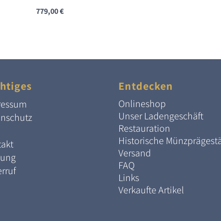
779,00
€
htiges
Entdecken
Onlineshop
ressum
Unser Ladengeschäft
enschutz
Restauration
Historische Münzprägest
akt
Versand
lung
FAQ
rruf
Links
Verkaufte Artikel