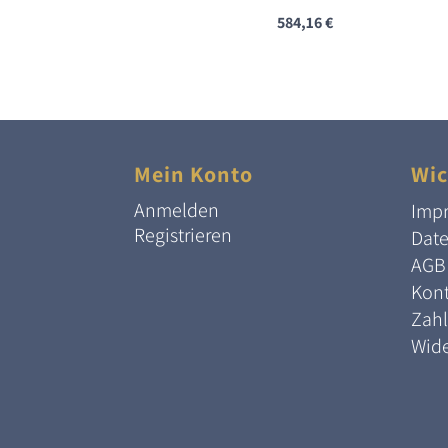
584,16
€
Mein Konto
Wic
Anmelden
Imp
Registrieren
Dat
AGB
Kont
Zah
Wide