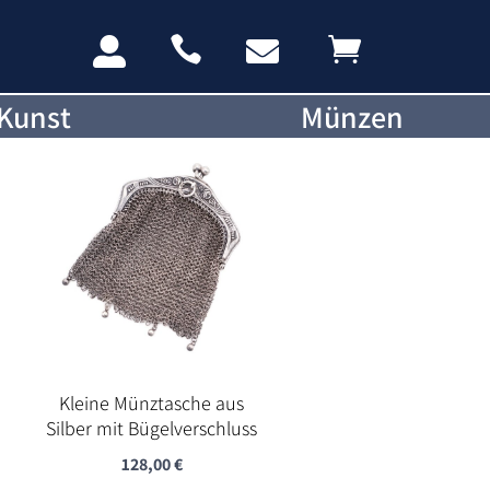




Kunst
Münzen
Kleine Münztasche aus
Silber mit Bügelverschluss
128,00
€