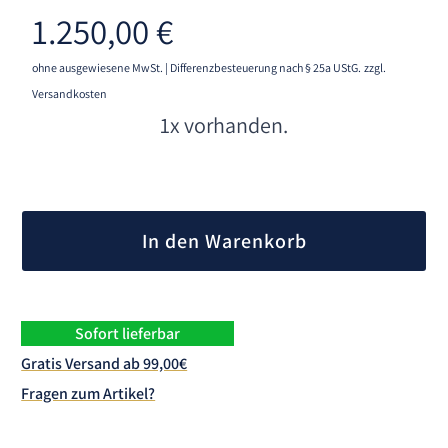
1.250,00
€
ohne ausgewiesene MwSt. | Differenzbesteuerung nach § 25a UStG.
zzgl.
Versandkosten
1x vorhanden.
A
l
In den Warenkorb
t
e
r
n
Sofort lieferbar
a
Gratis Versand ab 99,00€
t
Fragen zum Artikel?
i
v