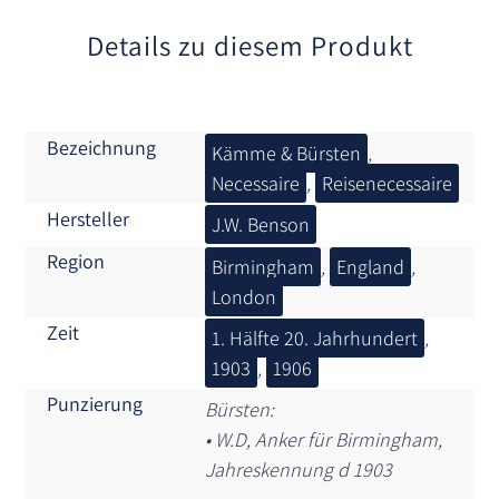
e
:
Details zu diesem Produkt
Bezeichnung
Kämme & Bürsten
,
Necessaire
,
Reisenecessaire
Hersteller
J.W. Benson
Region
Birmingham
,
England
,
London
Zeit
1. Hälfte 20. Jahrhundert
,
1903
,
1906
Punzierung
Bürsten:
• W.D, Anker für Birmingham,
Jahreskennung d 1903