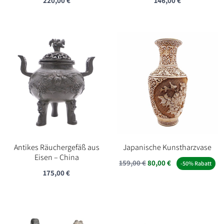
220,00
€
146,00
€
Antikes Räuchergefäß aus
Japanische Kunstharzvase
Eisen – China
Ursprünglicher
Aktueller
159,00
€
80,00
€
-50% Rabatt
175,00
€
Preis
Preis
war:
ist:
159,00 €
80,00 €.