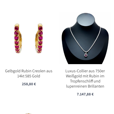
war:
ist:
2.490,00 €
1.600,00 €.
Gelbgold Rubin Creolen aus
Luxus-Collier aus 750er
14kt 585 Gold
Weißgold mit Rubin im
Tropfenschliff und
258,80
€
lupenreinen Brillanten
7.147,88
€