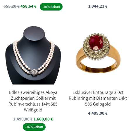
655,20
€
458,64
€
1.044,23
€
-30% Rabatt
Edles zweireihiges Akoya
Exklusiver Entourage 3,0ct
Zuchtperlen Collier mit
Rubinring mit Diamanten 14kt
Rubinverschluss 14kt 585
585 Gelbgold
Weißgold
4.499,00
€
Ursprünglicher
Aktueller
2.490,00
€
1.600,00
€
Preis
Preis
-36% Rabatt