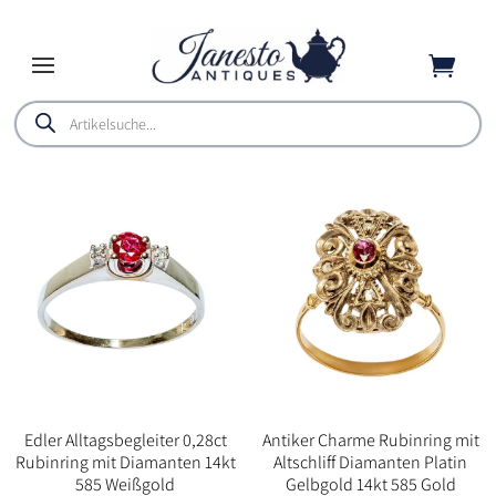

Products
search
Edler Alltagsbegleiter 0,28ct
Antiker Charme Rubinring mit
Rubinring mit Diamanten 14kt
Altschliff Diamanten Platin
585 Weißgold
Gelbgold 14kt 585 Gold