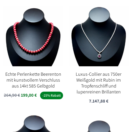
war:
ist:
war:
ist:
579,90 €
450,00 €.
498,90 €
399,00 €.
Echte Perlenkette Beerenton
Luxus-Collier aus 750er
mit kunstvollem Verschluss
Weißgold mit Rubin im
aus 14kt 585 Gelbgold
Tropfenschliff und
lupenreinen Brillanten
Ursprünglicher
Aktueller
264,90
€
199,00
€
-25% Rabatt
7.147,88
€
Preis
Preis
war:
ist:
264,90 €
199,00 €.