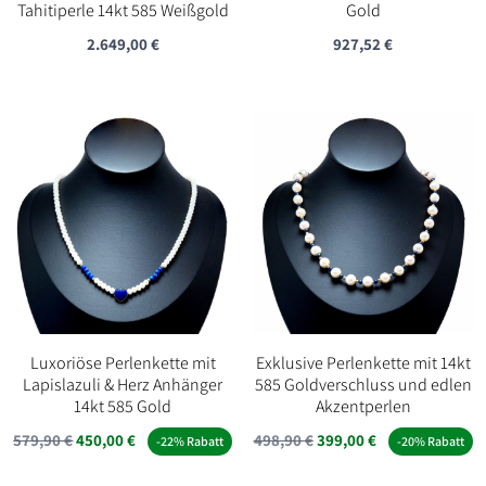
Tahitiperle 14kt 585 Weißgold
Gold
2.649,00
€
927,52
€
Luxoriöse Perlenkette mit
Exklusive Perlenkette mit 14kt
Lapislazuli & Herz Anhänger
585 Goldverschluss und edlen
14kt 585 Gold
Akzentperlen
Ursprünglicher
Aktueller
Ursprünglicher
Aktueller
579,90
€
450,00
€
498,90
€
399,00
€
-22% Rabatt
-20% Rabatt
Preis
Preis
Preis
Preis