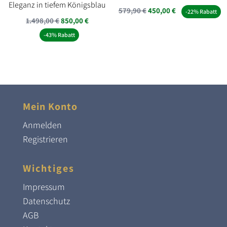
Eleganz in tiefem Königsblau
Ursprünglicher
Aktueller
579,90
€
450,00
€
-22% Rabatt
Ursprünglicher
Aktueller
1.498,00
€
850,00
€
Preis
Preis
Preis
Preis
-43% Rabatt
war:
ist:
war:
ist:
579,90 €
450,00 €.
1.498,00 €
850,00 €.
Mein Konto
Anmelden
Registrieren
Wichtiges
Impressum
Datenschutz
AGB