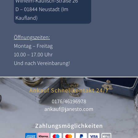
Wilhelm-Kaulisch-Straße 26
D – 01844 Neustadt (Im
Kaufland)
Öffnungszeiten:
Montag – Freitag
10.00 – 17.00 Uhr
Und nach Vereinbarung!
Ankauf Schnellkontakt 24/7
0176/46196978
ankauf@janesto.com
Zahlungsmöglichkeiten