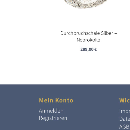
Durchbruchschale Silber –
Neorokoko
289,00
€
Mein Konto
Wic
Anmelden
Imp
Registrieren
Dat
AGB