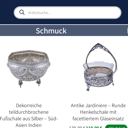
Products
search
Schmuck
Dekorreiche
Antike Jardiniere – Runde
teildurchbrochene
Henkelschale mit
Fußschale aus Silber – Süd-
facettiertem Glaseinsatz
Asien Indien
Ursprünglicher
Aktueller
179,00
€
110,00
€