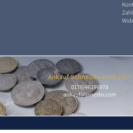
Kont
Zah
Wide
Ankauf Schnellkontakt 24/7
0176/46196978
ankauf@janesto.com