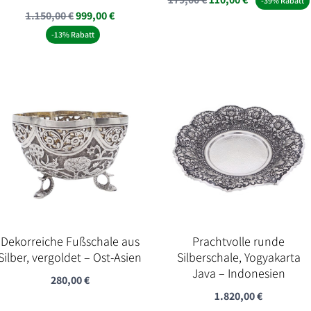
-39% Rabatt
Ursprünglicher
Aktueller
1.150,00
€
999,00
€
Preis
Preis
Preis
Preis
war:
ist:
-13% Rabatt
war:
ist:
179,00 €
110,00 €.
1.150,00 €
999,00 €.
Dekorreiche Fußschale aus
Prachtvolle runde
Silber, vergoldet – Ost-Asien
Silberschale, Yogyakarta
Java – Indonesien
280,00
€
1.820,00
€