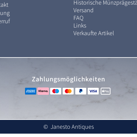
Historische Münzprägest
akt
Versand
lung
FAQ
rruf
Links
Verkaufte Artikel
Zahlungsmöglichkeiten
© Janesto Antiques