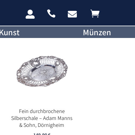




Kunst
Münzen
Fein durchbrochene
Silberschale – Adam Manns
& Sohn, Dörnigheim
149,90
€