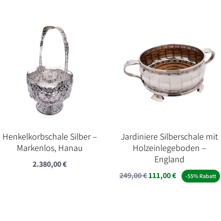
Henkelkorbschale Silber –
Jardiniere Silberschale mit
Markenlos, Hanau
Holzeinlegeboden –
England
2.380,00
€
Ursprünglicher
Aktueller
249,00
€
111,00
€
-55% Rabatt
Preis
Preis
war:
ist:
249,00 €
111,00 €.