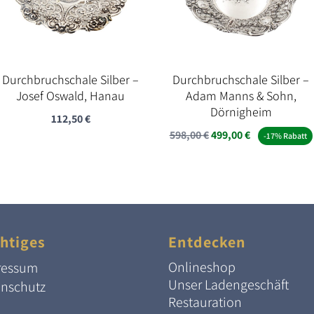
Durchbruchschale Silber –
Durchbruchschale Silber –
Josef Oswald, Hanau
Adam Manns & Sohn,
Dörnigheim
112,50
€
Ursprünglicher
Aktueller
598,00
€
499,00
€
-17% Rabatt
Preis
Preis
war:
ist:
598,00 €
499,00 €.
htiges
Entdecken
Onlineshop
ressum
Unser Ladengeschäft
enschutz
Restauration