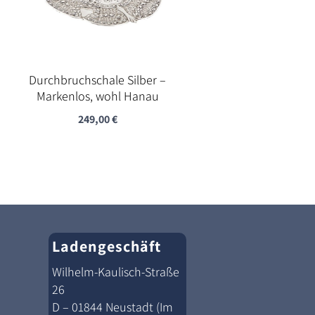
Durchbruchschale Silber –
Markenlos, wohl Hanau
249,00
€
Ladengeschäft
Wilhelm-Kaulisch-Straße
26
D – 01844 Neustadt (Im