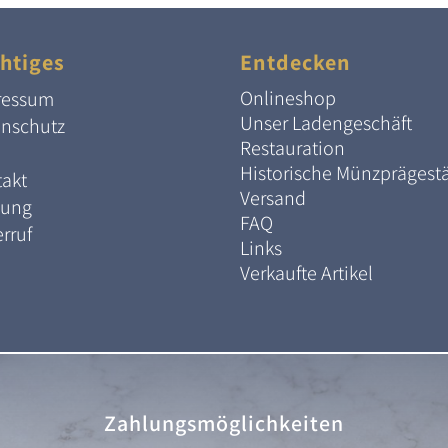
htiges
Entdecken
Onlineshop
ressum
Unser Ladengeschäft
enschutz
Restauration
Historische Münzprägest
akt
Versand
lung
FAQ
rruf
Links
Verkaufte Artikel
Zahlungsmöglichkeiten