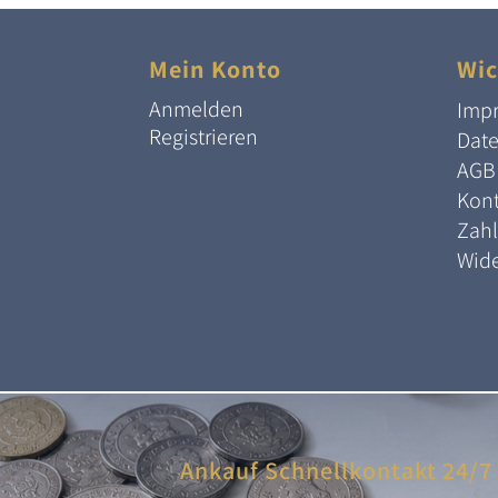
Mein Konto
Wic
Anmelden
Imp
Registrieren
Dat
AGB
Kont
Zah
Wide
Ankauf Schnellkontakt 24/7