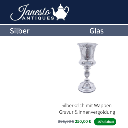
Silber
Glas
Silberkelch mit Wappen-
Gravur & Innenvergoldung
Ursprünglicher
Aktueller
295,00
€
250,00
€
-15% Rabatt