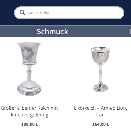
Products
search
Schmuck
Großer silberner Kelch mit
Likörkelch – Armed Lion,
Innenvergoldung
Iran
198,00
€
164,00
€