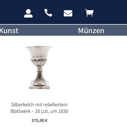




Kunst
Münzen
Silberkelch mit reliefiertem
Blattwerk – 10 Lot, um 1830
375,00
€