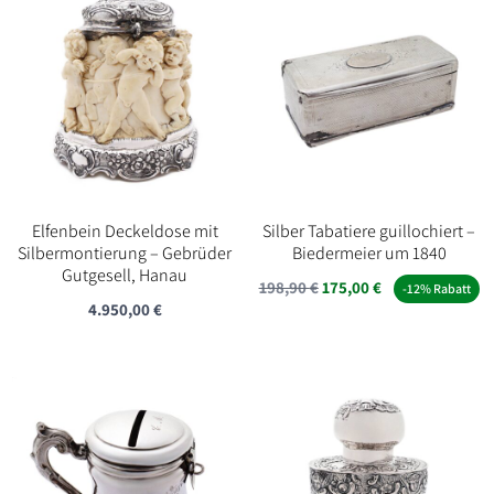
Elfenbein Deckeldose mit
Silber Tabatiere guillochiert –
Silbermontierung – Gebrüder
Biedermeier um 1840
Gutgesell, Hanau
Ursprünglicher
Aktueller
198,90
€
175,00
€
-12% Rabatt
4.950,00
€
Preis
Preis
war:
ist:
198,90 €
175,00 €.