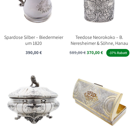
Spardose Silber – Biedermeier
Teedose Neorokoko – B.
um 1820
Neresheimer & Söhne, Hanau
Ursprünglicher
Aktueller
390,00
€
589,00
€
370,00
€
-37% Rabatt
Preis
Preis
war:
ist:
589,00 €
370,00 €.