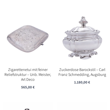
Zigarettenetui mit feiner
Zuckerdose Barockstil – Carl
Reliefstruktur – Unb. Meister,
Franz Schmedding, Augsburg
Art Deco
1.180,00
€
565,00
€