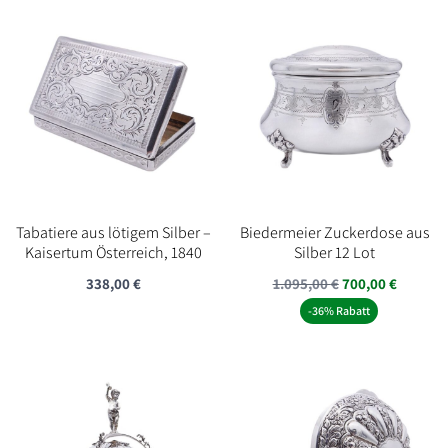
Tabatiere aus lötigem Silber –
Biedermeier Zuckerdose aus
Kaisertum Österreich, 1840
Silber 12 Lot
Ursprünglicher
Aktuell
338,00
€
1.095,00
€
700,00
€
Preis
Preis
-36% Rabatt
war:
ist:
1.095,00 €
700,00 