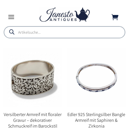

Products
search
Versilberter Armreif mit floraler
Edler 925 Sterlingsilber Bangle
Gravur – dekorativer
Armreif mit Saphiren &
Schmuckreif im Barockstil
Zirkonia