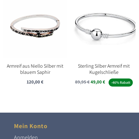
Armreif aus Niello Silber mit
Sterling Silber Armreif mit
blauem Saphir
Kugelschließe
Ursprünglicher
Aktueller
120,00
€
89,95
€
49,00
€
-46% Rabatt
Preis
Preis
war:
ist:
89,95 €
49,00 €.
Mein Konto
Anmelden