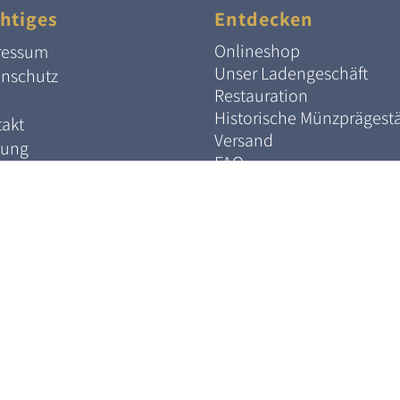
htiges
Entdecken
Onlineshop
ressum
Unser Ladengeschäft
enschutz
Restauration
Historische Münzprägest
akt
Versand
lung
FAQ
rruf
Links
Verkaufte Artikel
Zahlungsmöglichkeiten