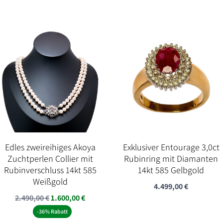
Edles zweireihiges Akoya
Exklusiver Entourage 3,0ct
Zuchtperlen Collier mit
Rubinring mit Diamanten
Rubinverschluss 14kt 585
14kt 585 Gelbgold
Weißgold
4.499,00
€
Ursprünglicher
Aktueller
2.490,00
€
1.600,00
€
Preis
Preis
-36% Rabatt