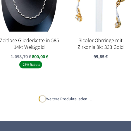
Zeitlose Gliederkette in 585
Bicolor Ohrringe mit
14kt Weißgold
Zirkonia 8kt 333 Gold
Ursprünglicher
Aktueller
1.098,70
€
800,00
€
99,85
€
Preis
Preis
-27% Rabatt
war:
ist:
1.098,70 €
800,00 €.
Weitere Produkte laden …