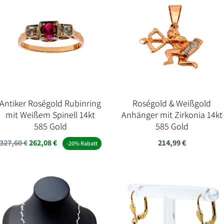
Antiker Roségold Rubinring
Roségold & Weißgold
mit Weißem Spinell 14kt
Anhänger mit Zirkonia 14kt
585 Gold
585 Gold
327,60
€
262,08
€
214,99
€
-20% Rabatt