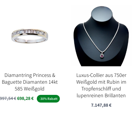
Diamantring Princess &
Luxus-Collier aus 750er
Baguette Diamanten 14kt
Weißgold mit Rubin im
585 Weißgold
Tropfenschliff und
lupenreinen Brillanten
997,54
€
698,28
€
-30% Rabatt
7.147,88
€