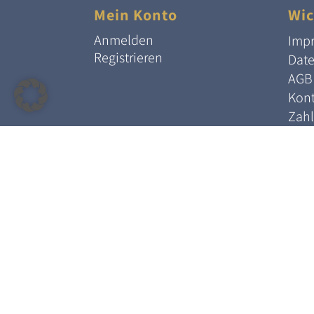
Mein Konto
Wic
Anmelden
Imp
Registrieren
Dat
AGB
Kont
Zah
Wide
Ankauf Schnellkontakt 24/7
0176/46196978
ankauf@janesto.com