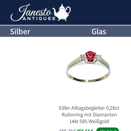
Silber
Glas
Edler Alltagsbegleiter 0,28ct
Rubinring mit Diamanten
14kt 585 Weißgold
655,20
€
458,64
€