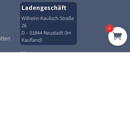
Ladengeschäft
Wilhelm-Kaulisch-Straße
26
0
D – 01844 Neustadt (Im
ätten
Kaufland)
Öffnungszeiten:
Montag – Freitag
10.00 – 17.00 Uhr
Und nach Vereinbarung!
Folgen Sie uns auf