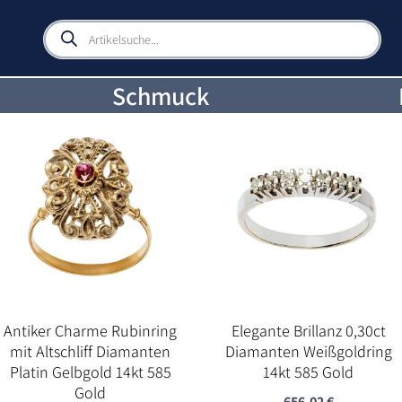
Products
search
Schmuck
Antiker Charme Rubinring
Elegante Brillanz 0,30ct
mit Altschliff Diamanten
Diamanten Weißgoldring
Platin Gelbgold 14kt 585
14kt 585 Gold
Gold
656,02
€