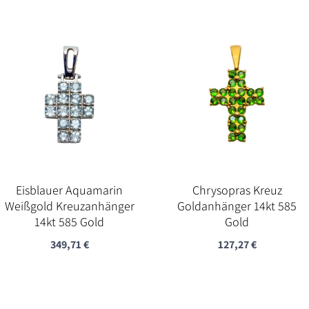
war:
ist:
2.490,00 €
1.600,00 €.
Eisblauer Aquamarin
Chrysopras Kreuz
Weißgold Kreuzanhänger
Goldanhänger 14kt 585
14kt 585 Gold
Gold
349,71
€
127,27
€