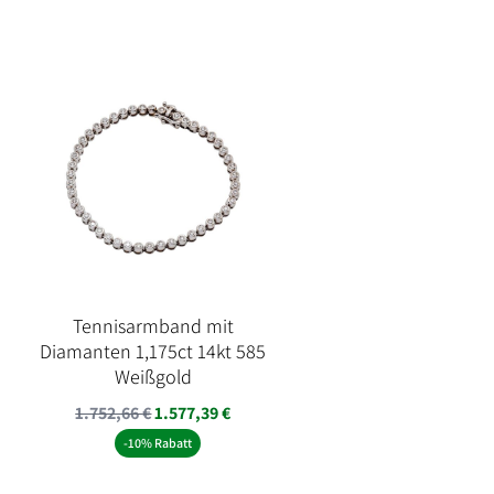
war:
ist:
5.999,00 €
4.999,00 €.
Tennisarmband mit
Diamanten 1,175ct 14kt 585
Weißgold
1.752,66
€
1.577,39
€
-10% Rabatt