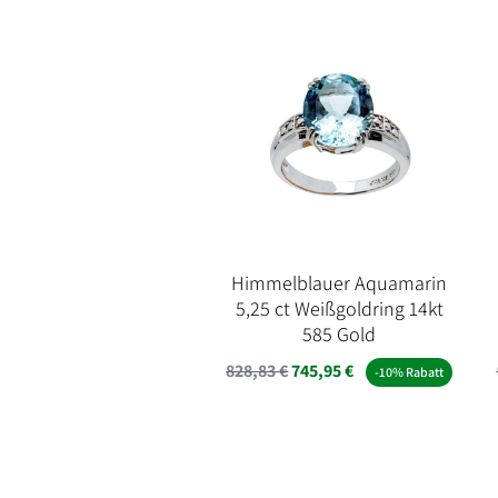
Himmelblauer Aquamarin
5,25 ct Weißgoldring 14kt
585 Gold
828,83
€
745,95
€
-10% Rabatt