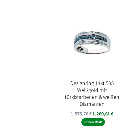
Designring 14kt 585
Weißgold mit
türkisfarbenen & weißen
Diamanten
1.575,76
€
1.260,61
€
-20% Rabatt