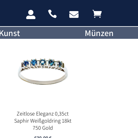




Kunst
Münzen
Zeitlose Eleganz 0,35ct
Saphir Weißgoldring 18kt
750 Gold
630,00
€