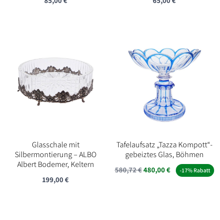
85,00
€
65,00
€
Glasschale mit
Tafelaufsatz „Tazza Kompott“-
Silbermontierung – ALBO
gebeiztes Glas, Böhmen
Albert Bodemer, Keltern
Ursprünglicher
Aktueller
580,72
€
480,00
€
-17% Rabatt
199,00
€
Preis
Preis
war:
ist:
580,72 €
480,00 €.