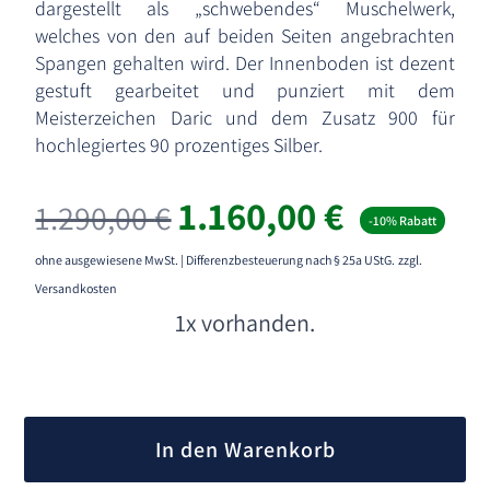
dargestellt als „schwebendes“ Muschelwerk,
welches von den auf beiden Seiten angebrachten
Spangen gehalten wird. Der Innenboden ist dezent
gestuft gearbeitet und punziert mit dem
Meisterzeichen Daric und dem Zusatz 900 für
hochlegiertes 90 prozentiges Silber.
Ursprünglicher
Aktueller
1.160,00
€
1.290,00
€
-10% Rabatt
Preis
Preis
war:
ist:
ohne ausgewiesene MwSt. | Differenzbesteuerung nach § 25a UStG.
zzgl.
1.290,00 €
1.160,00 
Versandkosten
1x vorhanden.
A
l
In den Warenkorb
t
e