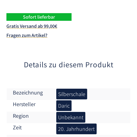
r
n
Sofort lieferbar
a
Gratis Versand ab 99,00€
t
Fragen zum Artikel?
i
v
e
:
Details zu diesem Produkt
Bezeichnung
Silberschale
Hersteller
Daric
Region
Unbekannt
Zeit
20. Jahrhundert