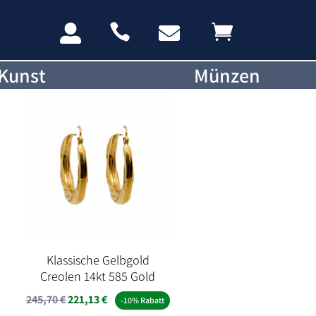




Kunst
Münzen
Klassische Gelbgold
Creolen 14kt 585 Gold
245,70
€
221,13
€
-10% Rabatt