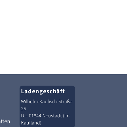
Ladengeschäft
Wilhelm-Kaulisch-Straße
26
D – 01844 Neustadt (Im
ätten
Kaufland)