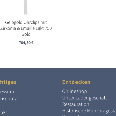
Gelbgold Ohrclips mit
Zirkonia & Emaille 18kt 750
Gold
704,50
€
htiges
Entdecken
Onlineshop
ressum
Unser Ladengeschäft
enschutz
Restauration
Historische Münzprägest
akt