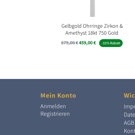
Gelbgold Ohrringe Zirkon &
Amethyst 18kt 750 Gold
Ursprünglicher
Aktueller
679,00
€
459,00
€
-32% Rabatt
Preis
Preis
war:
ist:
679,00 €
459,00 €.
Mein Konto
Wic
Anmelden
Imp
Registrieren
Dat
AGB
Kont