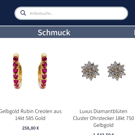
Products
search
Schmuck
Gelbgold Rubin Creolen aus
Luxus Diamantblüten
14kt 585 Gold
Cluster Ohrstecker 18kt 750
Gelbgold
258,80
€
1.543,50
€