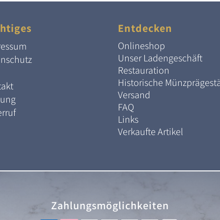
htiges
Entdecken
Onlineshop
ressum
Unser Ladengeschäft
enschutz
Restauration
Historische Münzprägest
akt
Versand
lung
FAQ
rruf
Links
Verkaufte Artikel
Zahlungsmöglichkeiten