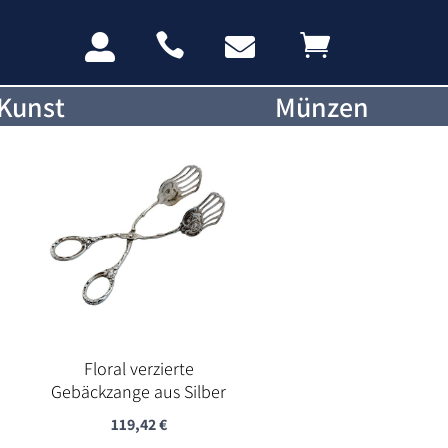




Kunst
Münzen
Floral verzierte
Gebäckzange aus Silber
119,42
€