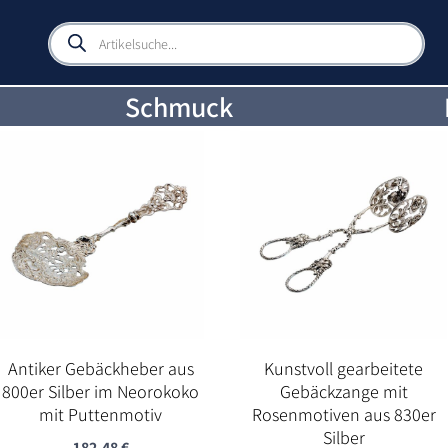
Products
search
Schmuck
Antiker Gebäckheber aus
Kunstvoll gearbeitete
800er Silber im Neorokoko
Gebäckzange mit
mit Puttenmotiv
Rosenmotiven aus 830er
Silber
182,48
€