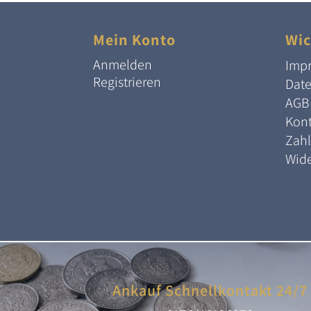
Mein Konto
Wic
Anmelden
Imp
Registrieren
Dat
AGB
Kont
Zah
Wide
Ankauf Schnellkontakt 24/7