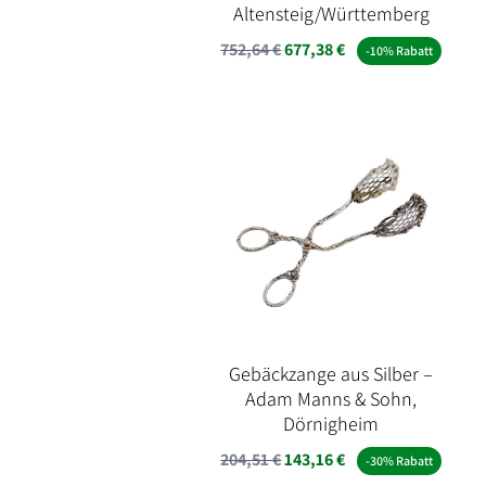
Altensteig/Württemberg
752,64
€
677,38
€
-10% Rabatt
Gebäckzange aus Silber –
Adam Manns & Sohn,
Dörnigheim
204,51
€
143,16
€
-30% Rabatt