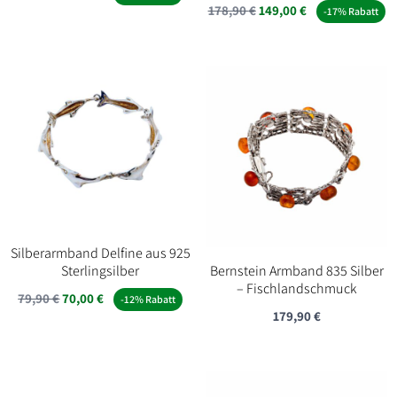
Ursprünglicher
Aktueller
178,90
€
149,00
€
-17% Rabatt
Preis
Preis
Preis
Preis
war:
ist:
war:
ist:
59,90 €
35,00 €.
178,90 €
149,00 €.
Silberarmband Delfine aus 925
Sterlingsilber
Bernstein Armband 835 Silber
– Fischlandschmuck
Ursprünglicher
Aktueller
79,90
€
70,00
€
-12% Rabatt
179,90
€
Preis
Preis
war:
ist:
79,90 €
70,00 €.