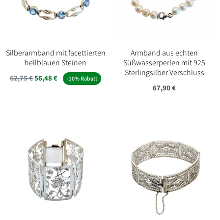
Silberarmband mit facettierten
Armband aus echten
hellblauen Steinen
Süßwasserperlen mit 925
Sterlingsilber Verschluss
62,75
€
56,48
€
-10% Rabatt
67,90
€