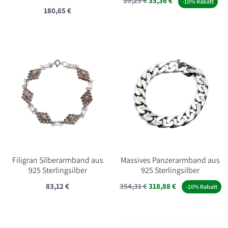
39,29
€
35,36
€
-10% Rabatt
180,65
€
Filigran Silberarmband aus
Massives Panzerarmband aus
925 Sterlingsilber
925 Sterlingsilber
83,12
€
354,31
€
318,88
€
-10% Rabatt