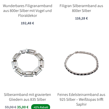
Wunderbares Filigranarmband
Filigran Silberarmband aus
aus 800er Silber mit Vogel und
800er Silber
Floraldekor
116,18
€
192,48
€
Silberarmband mit gravierten
Feines Edelsteinarmband aus
Gliedern aus 835 Silber
925 Silber – Weißtopas trifft
Saphir
Ursprünglicher
Aktueller
59,90
€
35,00
€
-42% Rabatt