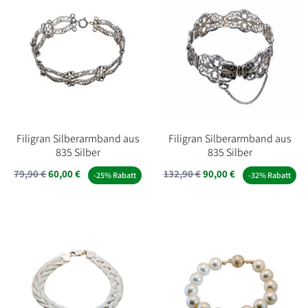
Filigran Silberarmband aus
Filigran Silberarmband aus
835 Silber
835 Silber
Ursprünglicher
Aktueller
Ursprünglicher
Aktueller
79,90
€
60,00
€
132,90
€
90,00
€
-25% Rabatt
-32% Rabatt
Preis
Preis
Preis
Preis
war:
ist:
war:
ist:
79,90 €
60,00 €.
132,90 €
90,00 €.