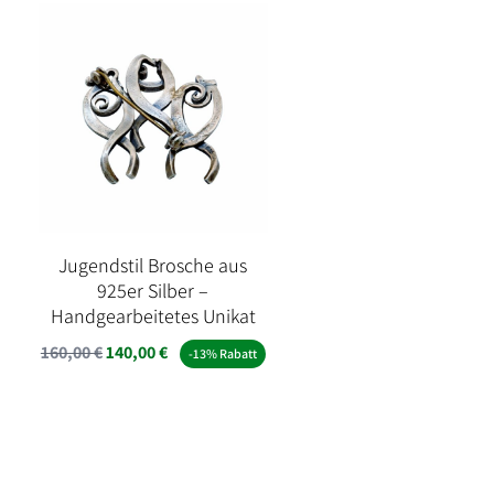
Jugendstil Brosche aus
925er Silber –
Handgearbeitetes Unikat
Ursprünglicher
Aktueller
160,00
€
140,00
€
-13% Rabatt
Preis
Preis
war:
ist:
160,00 €
140,00 €.