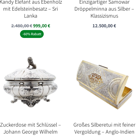
Kandy Elefant aus Ebenholz
Einzigartiger Samowar
mit Edelsteinbesatz – Sri
Dröppelminna aus Silber –
Lanka
Klassizismus
Ursprünglicher
Aktueller
2.480,00
€
999,00
€
12.500,00
€
Preis
Preis
-60% Rabatt
war:
ist:
2.480,00 €
999,00 €.
Zuckerdose mit Schlüssel –
Großes Silberetui mit feiner
Johann George Wilhelm
Vergoldung – Anglo-Indien