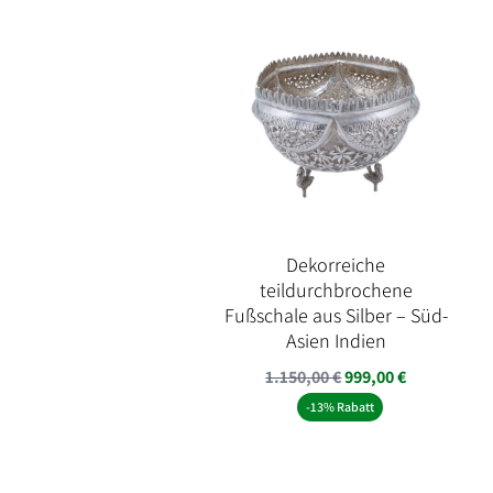
Dekorreiche
teildurchbrochene
Fußschale aus Silber – Süd-
Asien Indien
Ursprünglicher
Aktueller
1.150,00
€
999,00
€
Preis
Preis
-13% Rabatt
war:
ist:
1.150,00 €
999,00 €.