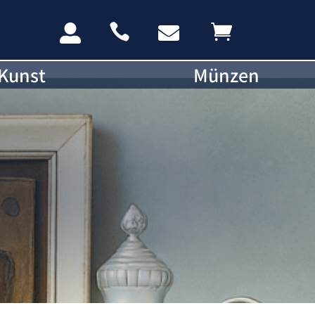




Kunst
Münzen