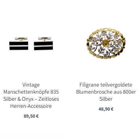
Preis
Preis
war:
ist:
198,00 €
160,00 €.
Vintage
Filigrane teilvergoldete
Manschettenknöpfe 835
Blumenbrosche aus 800er
Silber & Onyx – Zeitloses
Silber
Herren-Accessoire
48,90
€
89,50
€