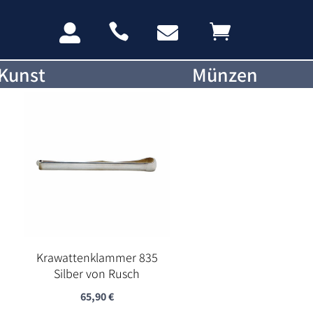




Kunst
Münzen
Krawattenklammer 835
Silber von Rusch
65,90
€