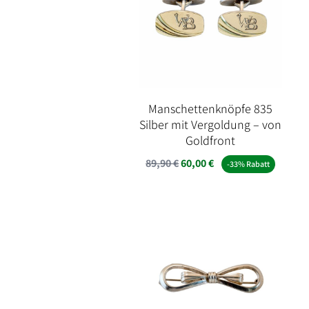
Manschettenknöpfe 835
Silber mit Vergoldung – von
Goldfront
Ursprünglicher
Aktueller
89,90
€
60,00
€
-33% Rabatt
Preis
Preis
war:
ist:
89,90 €
60,00 €.