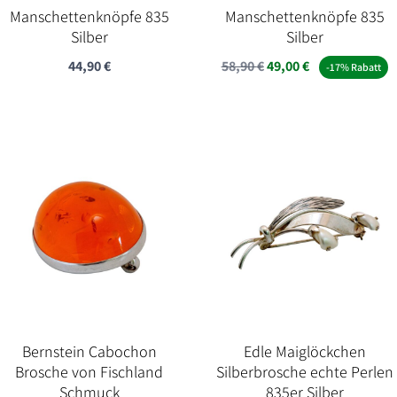
Manschettenknöpfe 835
Manschettenknöpfe 835
Silber
Silber
Ursprünglicher
Aktueller
44,90
€
58,90
€
49,00
€
-17% Rabatt
Preis
Preis
war:
ist:
58,90 €
49,00 €.
Bernstein Cabochon
Edle Maiglöckchen
Brosche von Fischland
Silberbrosche echte Perlen
Schmuck
835er Silber