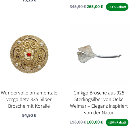
Ursprünglicher
Aktueller
345,90
€
265,00
€
-23% Rabatt
Preis
Preis
war:
ist:
345,90 €
265,00 €.
Wundervolle ornamentale
Ginkgo Brosche aus 925
vergoldete 835 Silber
Sterlingsilber von Oeke
Brosche mit Koralle
Weimar – Eleganz inspiriert
von der Natur
94,90
€
Ursprünglicher
Aktueller
198,00
€
160,00
€
-19% Rabatt