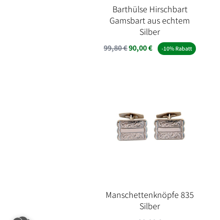
Barthülse Hirschbart
Gamsbart aus echtem
Silber
Ursprünglicher
Aktueller
99,80
€
90,00
€
-10% Rabatt
Preis
Preis
war:
ist:
99,80 €
90,00 €.
Manschettenknöpfe 835
Silber