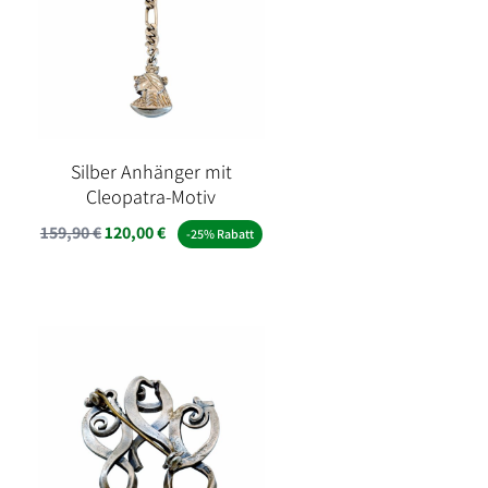
Silber Anhänger mit
Cleopatra-Motiv
Ursprünglicher
Aktueller
159,90
€
120,00
€
-25% Rabatt
Preis
Preis
war:
ist:
159,90 €
120,00 €.