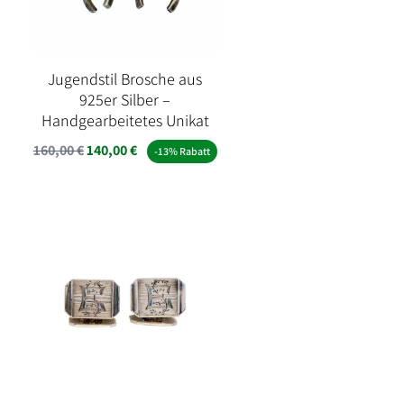
Jugendstil Brosche aus
925er Silber –
Handgearbeitetes Unikat
Ursprünglicher
Aktueller
160,00
€
140,00
€
-13% Rabatt
Preis
Preis
war:
ist:
160,00 €
140,00 €.