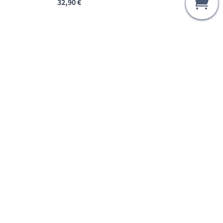
32,90
€
Krawattenklammer Achat
875 Silber vergoldet –
Sovjetunion
52,74
€