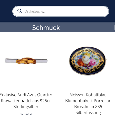
Products
search
Schmuck
Exklusive Audi Avus Quattro
Meissen Kobaltblau
Krawattennadel aus 925er
Blumenbukett Porzellan
Sterlingsilber
Brosche in 835
Silberfassung
76,26
€