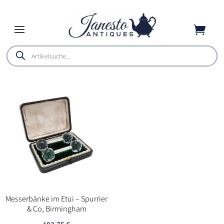

Products
search
Messerbänke im Etui – Spurrier
& Co, Birmingham