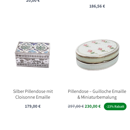
20,00
€
186,56
€
Silber Pillendose mit
Pillendose – Guilloche Emaille
Cloisonne Emaille
& Miniaturbemalung
Ursprünglicher
Aktueller
179,00
€
297,00
€
230,00
€
-23% Rabatt
Preis
Preis
war:
ist:
297,00 €
230,00 €.