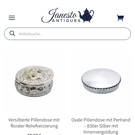

Products
search
Versilberte Pillendose mit
Ovale Pillendose mit Perlrand
floraler Reliefverzierung
– 830er Silber mit
Innenvergoldung