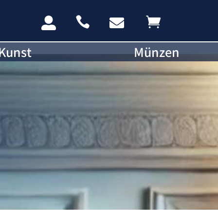




Kunst
Münzen