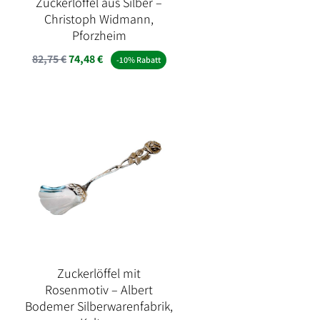
Zuckerlöffel aus Silber –
Christoph Widmann,
Pforzheim
82,75
€
74,48
€
-10% Rabatt
Zuckerlöffel mit
Rosenmotiv – Albert
Bodemer Silberwarenfabrik,