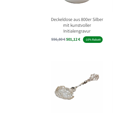
Deckeldose aus 800er Silber
mit kunstvoller
Initialengravur
556,80
€
501,12
€
-10% Rabatt