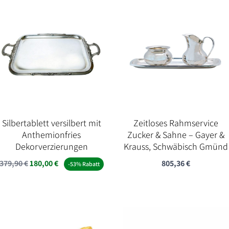
Silbertablett versilbert mit
Zeitloses Rahmservice
Anthemionfries
Zucker & Sahne – Gayer &
Dekorverzierungen
Krauss, Schwäbisch Gmünd
Ursprünglicher
Aktueller
379,90
€
180,00
€
805,36
€
-53% Rabatt
Preis
Preis
war:
ist:
379,90 €
180,00 €.