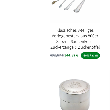
Klassisches 3-teiliges
Vorlegebesteck aus 800er
Silber – Saucenkelle,
Zuckerzange & Zuckerlöffel
492,67
€
344,87
€
-30% Rabatt