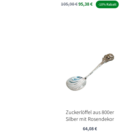
105,98
€
95,38
€
-10% Rabatt
Zuckerlöffel aus 800er
Silber mit Rosendekor
64,08
€