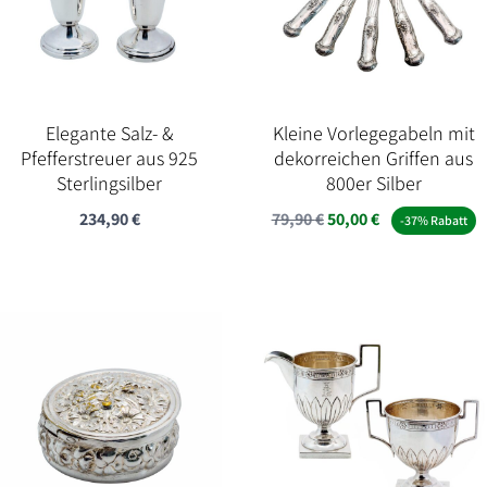
Elegante Salz- &
Kleine Vorlegegabeln mit
Pfefferstreuer aus 925
dekorreichen Griffen aus
Sterlingsilber
800er Silber
Ursprünglicher
Aktueller
234,90
€
79,90
€
50,00
€
-37% Rabatt
Preis
Preis
war:
ist:
79,90 €
50,00 €.