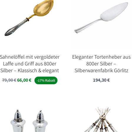
Sahnelöffel mit vergoldeter
Eleganter Tortenheber aus
Laffe und Griff aus 800er
800er Silber –
Silber – Klassisch & elegant
Silberwarenfabrik Görlitz
Ursprünglicher
Aktueller
79,90
€
66,00
€
194,30
€
-17% Rabatt
Preis
Preis
war:
ist:
79,90 €
66,00 €.