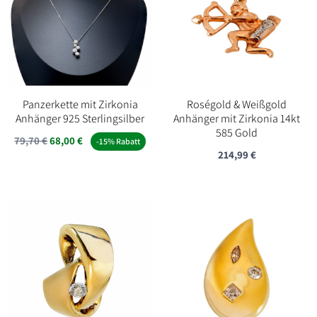
Panzerkette mit Zirkonia
Roségold & Weißgold
Anhänger 925 Sterlingsilber
Anhänger mit Zirkonia 14kt
585 Gold
Ursprünglicher
Aktueller
79,70
€
68,00
€
-15% Rabatt
214,99
€
Preis
Preis
war:
ist:
79,70 €
68,00 €.