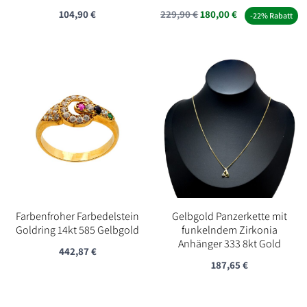
Ursprünglicher
Aktueller
104,90
€
229,90
€
180,00
€
-22% Rabatt
Preis
Preis
war:
ist:
229,90 €
180,00 €.
Farbenfroher Farbedelstein
Gelbgold Panzerkette mit
Goldring 14kt 585 Gelbgold
funkelndem Zirkonia
Anhänger 333 8kt Gold
442,87
€
187,65
€