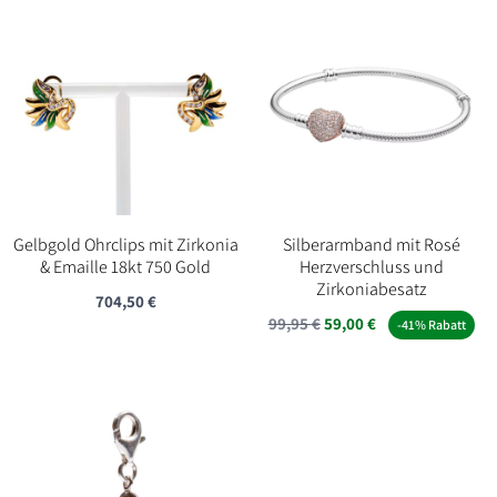
Gelbgold Ohrclips mit Zirkonia
Silberarmband mit Rosé
& Emaille 18kt 750 Gold
Herzverschluss und
Zirkoniabesatz
704,50
€
Ursprünglicher
Aktueller
99,95
€
59,00
€
-41% Rabatt
Preis
Preis
war:
ist:
99,95 €
59,00 €.