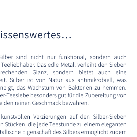
r
n
a
t
issenswertes…
i
v
e
ilber sind nicht nur funktional, sondern auch
:
r Teeliebhaber. Das edle Metall verleiht den Sieben
rechenden Glanz, sondern bietet auch eine
it. Silber ist von Natur aus antimikrobiell, was
 neigt, das Wachstum von Bakterien zu hemmen.
er-Teesiebe besonders gut für die Zubereitung von
ie den reinen Geschmack bewahren.
 kunstvollen Verzierungen auf den Silber-Sieben
en Stücken, die jede Teestunde zu einem eleganten
allische Eigenschaft des Silbers ermöglicht zudem