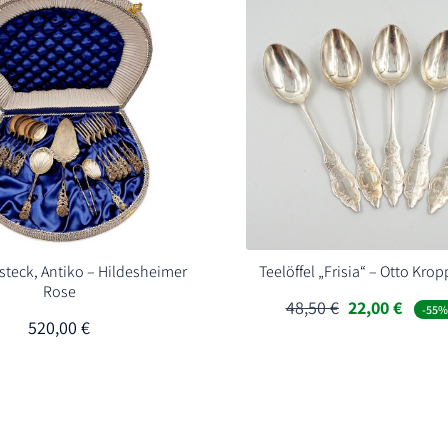
teck, Antiko – Hildesheimer
Teelöffel „Frisia“ – Otto Kro
Rose
Ursprünglich
Aktuel
48,50
€
22,00
€
-55%
Preis
Preis
520,00
€
war:
ist:
48,50 €
22,00 