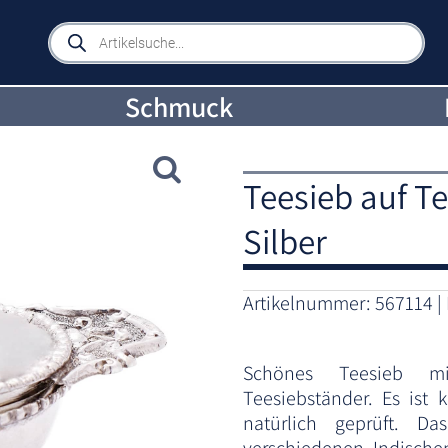
Products
search
Schmuck
Teesieb auf T
Silber
Artikelnummer:
567114
Schönes Teesieb mi
Teesiebständer. Es ist
natürlich geprüft. D