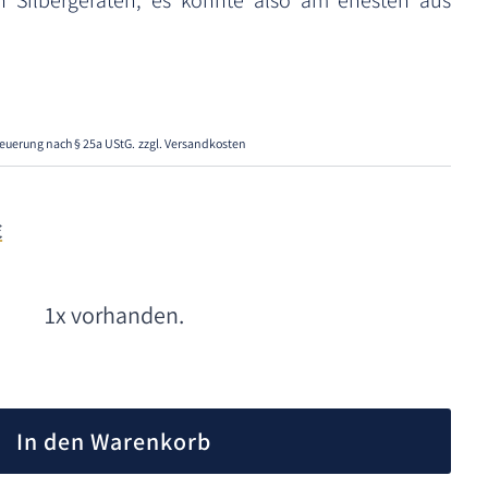
n Silbergeräten, es könnte also am ehesten aus
euerung nach § 25a UStG.
zzgl. Versandkosten
€
1x vorhanden.
A
l
In den Warenkorb
t
e