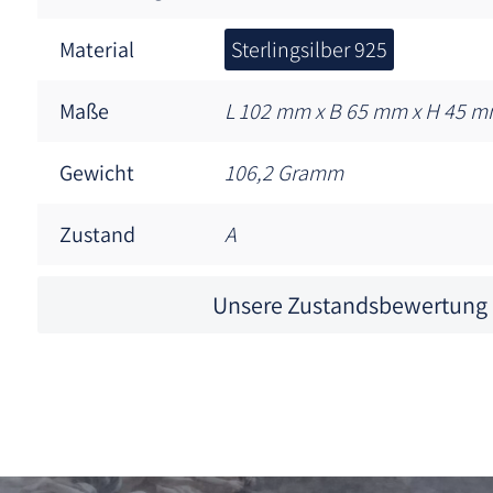
Material
Sterlingsilber 925
Maße
L 102 mm x B 65 mm x H 45 
Gewicht
106,2 Gramm
Zustand
A
Unsere Zustandsbewertung