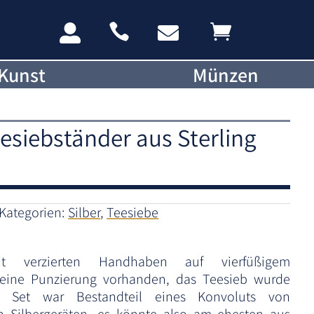




Kunst
Münzen
eesiebständer aus Sterling
Kategorien:
Silber
,
Teesiebe
t verzierten Handhaben auf vierfüßigem
 keine Punzierung vorhanden, das Teesieb wurde
as Set war Bestandteil eines Konvoluts von