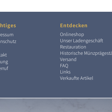
htiges
Entdecken
Onlineshop
ressum
Unser Ladengeschäft
enschutz
Restauration
Historische Münzprägest
akt
Versand
lung
FAQ
rruf
Links
Verkaufte Artikel