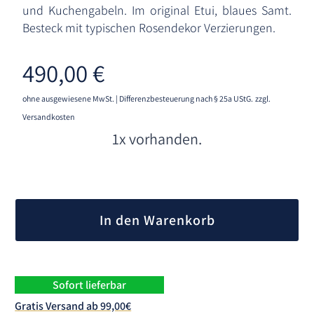
und Kuchengabeln. Im original Etui, blaues Samt.
Besteck mit typischen Rosendekor Verzierungen.
490,00
€
ohne ausgewiesene MwSt. | Differenzbesteuerung nach § 25a UStG.
zzgl.
Versandkosten
1x vorhanden.
A
l
In den Warenkorb
t
e
r
n
Sofort lieferbar
a
Gratis Versand ab 99,00€