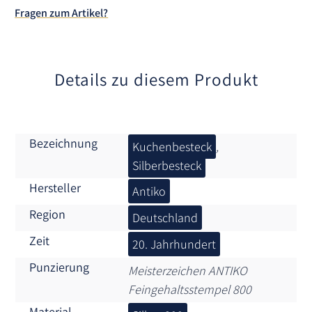
t
Fragen zum Artikel?
i
v
e
:
Details zu diesem Produkt
Bezeichnung
Kuchenbesteck
,
Silberbesteck
Hersteller
Antiko
Region
Deutschland
Zeit
20. Jahrhundert
Punzierung
Meisterzeichen ANTIKO
Feingehaltsstempel 800
Material