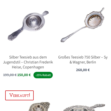
Silber Teesieb aus dem
Großes Teesieb 750 Silber – Sy
Jugendstil – Christian Frederik
& Wagner, Berlin
Heise, Copenhagen
268,00
€
Ursprünglicher
Aktueller
199,00
€
150,00
€
-25% Rabatt
Preis
Preis
war:
ist:
199,00 €
150,00 €.