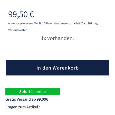
99,50
€
ohne ausgewiesene MwSt. | Differenzbesteuerung nach § 25a UStG.
zzgl.
Versandkosten
1x vorhanden.
A
l
In den Warenkorb
t
e
r
n
Sofort lieferbar
a
Gratis Versand ab 99,00€
t
Fragen zum Artikel?
i