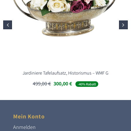
Jardiniere Tafelaufsatz, Historismus – WMF G
Ursprünglicher
Aktueller
499,00
€
300,00
€
-40% Rabatt
Preis
Preis
war:
ist:
499,00 €
300,00 €.
Mein Konto
Anmelden