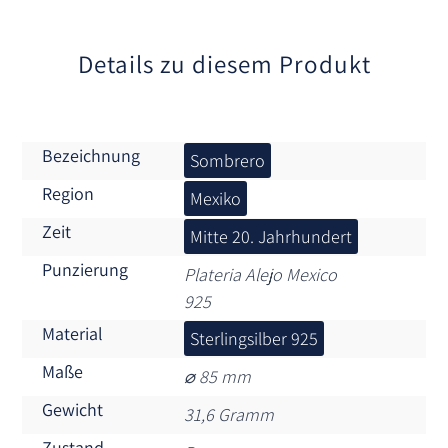
v
e
:
Details zu diesem Produkt
Bezeichnung
Sombrero
Region
Mexiko
Zeit
Mitte 20. Jahrhundert
Punzierung
Plateria Alejo Mexico
925
Material
Sterlingsilber 925
Maße
⌀ 85 mm
Gewicht
31,6 Gramm
Zustand