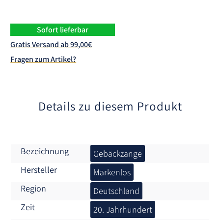
e
r
n
Sofort lieferbar
a
Gratis Versand ab 99,00€
t
Fragen zum Artikel?
i
v
e
:
Details zu diesem Produkt
Bezeichnung
Gebäckzange
Hersteller
Markenlos
Region
Deutschland
Zeit
20. Jahrhundert