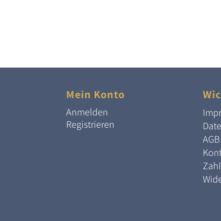
138,50 €
75,00 €.
Mein Konto
Wic
Anmelden
Imp
Registrieren
Dat
AGB
Kont
Zah
Wide