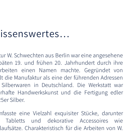
r
n
a
t
issenswertes…
i
v
e
ur W. Schwechten aus Berlin war eine angesehene
:
späten 19. und frühen 20. Jahrhundert durch ihre
rarbeiten einen Namen machte. Gegründet von
t die Manufaktur als eine der führenden Adressen
e Silberwaren in Deutschland. Die Werkstatt war
erhafte Handwerkskunst und die Fertigung edler
5er Silber.
fasste eine Vielzahl exquisiter Stücke, darunter
e, Tabletts und dekorative Accessoires wie
aufsätze. Charakteristisch für die Arbeiten von W.