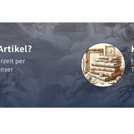
Artikel?
rzeit per
nser