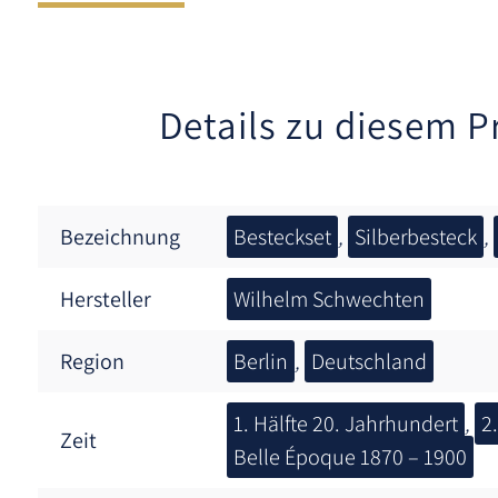
Details zu diesem P
Bezeichnung
Besteckset
,
Silberbesteck
,
Hersteller
Wilhelm Schwechten
Region
Berlin
,
Deutschland
1. Hälfte 20. Jahrhundert
,
2
Zeit
Belle Époque 1870 – 1900