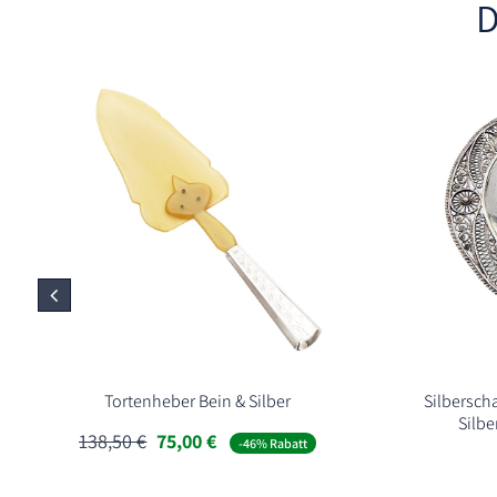
D
Tortenheber Bein & Silber
Silbersch
Silbe
Ursprünglicher
Aktueller
138,50
€
75,00
€
-46% Rabatt
Preis
Preis
war:
ist: