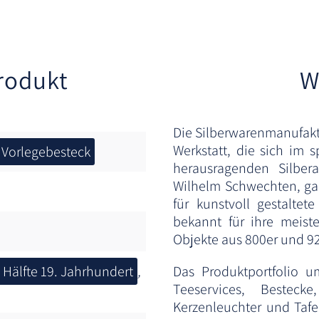
rodukt
W
Die Silberwarenmanufakt
Werkstatt, die sich im 
Vorlegebesteck
herausragenden Silbe
Wilhelm Schwechten, gal
für kunstvoll gestaltet
bekannt für ihre meist
Objekte aus 800er und 92
. Hälfte 19. Jahrhundert
,
Das Produktportfolio um
Teeservices, Besteck
Kerzenleuchter und Tafel