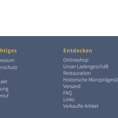
htiges
Entdecken
Onlineshop
ressum
Unser Ladengeschäft
enschutz
Restauration
Historische Münzprägest
akt
Versand
lung
FAQ
rruf
Links
Verkaufte Artikel