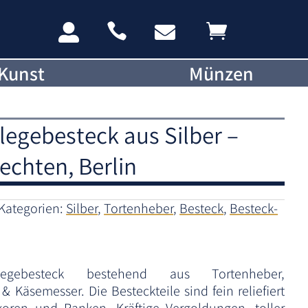




Kunst
Münzen
legebesteck aus Silber –
chten, Berlin
Kategorien:
Silber
,
Tortenheber
,
Besteck
,
Besteck-
legebesteck bestehend aus Tortenheber,
& Käsemesser. Die Besteckteile sind fein reliefiert