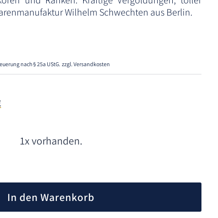
koren und Ranken. Kräftige Vergoldungen, toller
warenmanufaktur Wilhelm Schwechten aus Berlin.
euerung nach § 25a UStG.
zzgl. Versandkosten
€
1x vorhanden.
A
l
In den Warenkorb
t
e