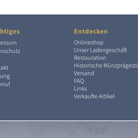
htiges
Entdecken
Onlineshop
ressum
Unser Ladengeschäft
enschutz
Restauration
Historische Münzprägest
akt
Versand
lung
FAQ
rruf
Links
Verkaufte Artikel