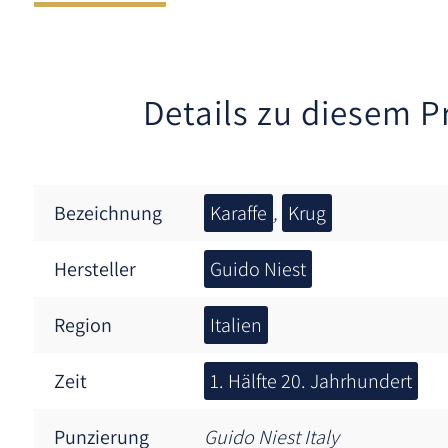
Details zu diesem P
Bezeichnung
Karaffe
,
Krug
Hersteller
Guido Niest
Region
Italien
Zeit
1. Hälfte 20. Jahrhundert
Punzierung
Guido Niest Italy