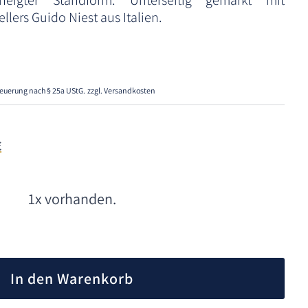
eigter Standform. Unterseitig gemarkt mit
llers Guido Niest aus Italien.
euerung nach § 25a UStG.
zzgl. Versandkosten
€
1x vorhanden.
A
l
In den Warenkorb
t
e