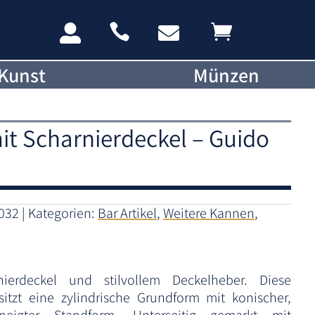




Kunst
Münzen
it Scharnierdeckel – Guido
032
Kategorien:
Bar Artikel
,
Weitere Kannen
,
ierdeckel und stilvollem Deckelheber. Diese
sitzt eine zylindrische Grundform mit konischer,