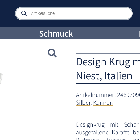
Products
search
Schmuck
Design Krug m
Niest, Italien
Artikelnummer:
2469309
Silber
,
Kannen
Designkrug mit Scharn
ausgefallene Karaffe be