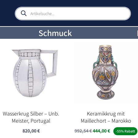
Products
search
Schmuck
Wasserkrug Silber – Unb.
Keramikkrug mit
Meister, Portugal
Maillechort – Marokko
Ursprünglicher
Aktueller
820,00
€
992,54
€
444,00
€
-55% Rabatt