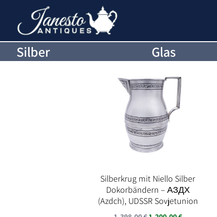
Silber
Glas
Silberkrug mit Niello Silber
Dokorbändern – АЗДХ
(Azdch), UDSSR Sovjetunion
Ursprünglicher
Aktueller
1.398,00
€
1.200,00
€