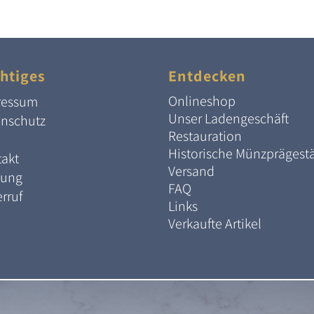
war:
ist:
148,47 €
120,00 €.
htiges
Entdecken
Onlineshop
ressum
Unser Ladengeschäft
enschutz
Restauration
Historische Münzprägest
akt
Versand
lung
FAQ
rruf
Links
Verkaufte Artikel