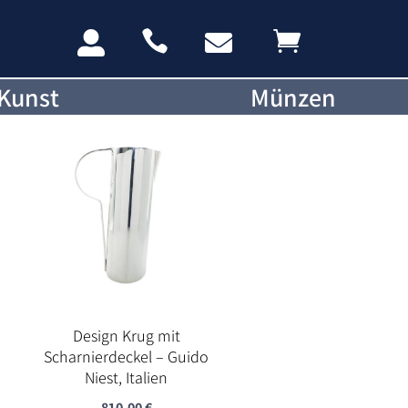




Kunst
Münzen
Design Krug mit
Scharnierdeckel – Guido
Niest, Italien
810,00
€