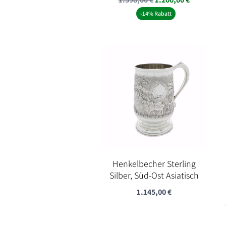
Preis
Preis
-14% Rabatt
war:
ist:
1.398,00 €
1.200,00 €
Henkelbecher Sterling
Silber, Süd-Ost Asiatisch
1.145,00
€