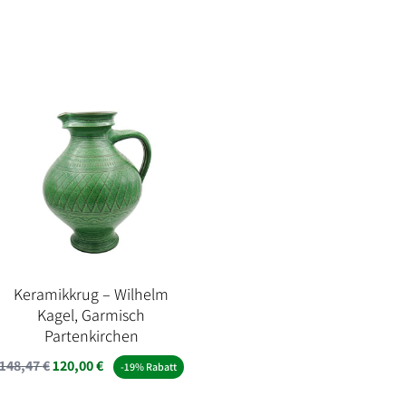
Preis
Preis
war:
ist:
992,54 €
444,00 €.
.
Keramikkrug – Wilhelm
Kagel, Garmisch
Partenkirchen
Ursprünglicher
Aktueller
148,47
€
120,00
€
-19% Rabatt
Preis
Preis