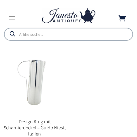

Products
search
Design Krug mit
Scharnierdeckel – Guido Niest,
Italien