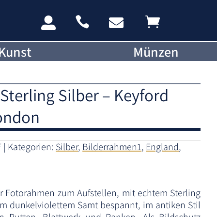




Kunst
Münzen
terling Silber – Keyford
London
F
Kategorien:
Silber
,
Bilderrahmen1
,
England
,
 Fotorahmen zum Aufstellen, mit echtem Sterling
nem dunkelviolettem Samt bespannt, im antiken Stil