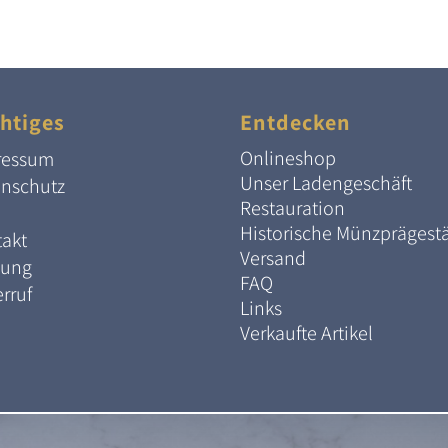
htiges
Entdecken
Onlineshop
ressum
Unser Ladengeschäft
enschutz
Restauration
Historische Münzprägest
akt
Versand
lung
FAQ
rruf
Links
Verkaufte Artikel