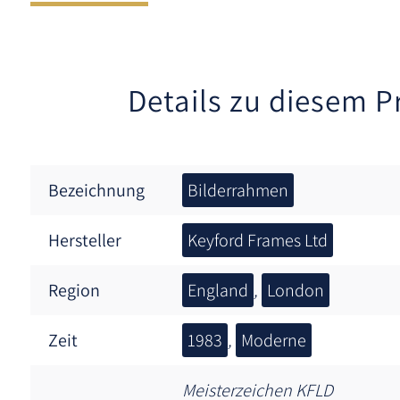
Details zu diesem P
Bezeichnung
Bilderrahmen
Hersteller
Keyford Frames Ltd
Region
England
,
London
Zeit
1983
,
Moderne
Meisterzeichen KFLD