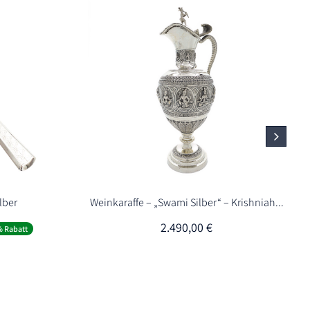
lber
Weinkaraffe – „Swami Silber“ – Krishniah...
er
ller
2.490,00
€
% Rabatt
€.