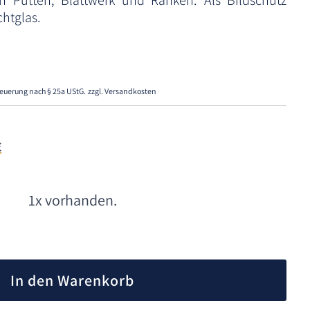
en Putten, Blattwerk und Ranken. Als Bildschutz
chtglas.
euerung nach § 25a UStG.
zzgl. Versandkosten
€
1x vorhanden.
A
l
In den Warenkorb
t
e