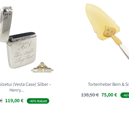
lzetui (Vesta Case) Silber –
Tortenheber Bein & Si
Henry...
Ursprünglich
Aktue
138,50
€
75,00
€
-46
Preis
Preis
Ursprünglicher
Aktueller
€
119,00
€
-40% Rabatt
war:
ist:
Preis
Preis
138,50 €
75,00 
war:
ist:
199,00 €
119,00 €.