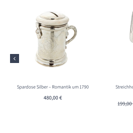
Spardose Silber – Romantik um 1790
Streichho
480,00
€
199,00