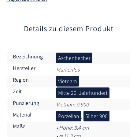
i
v
e
:
Details zu diesem Produkt
Bezeichnung
Aschenbecher
Hersteller
Markenlos
Region
Vietnam
Zeit
Mitte 20. Jahrhundert
Punzierung
Vietnam 0.900
Material
Porzellan
,
Silber 900
Maße
• Höhe: 3,4 cm
• ⌀ 11,3 cm