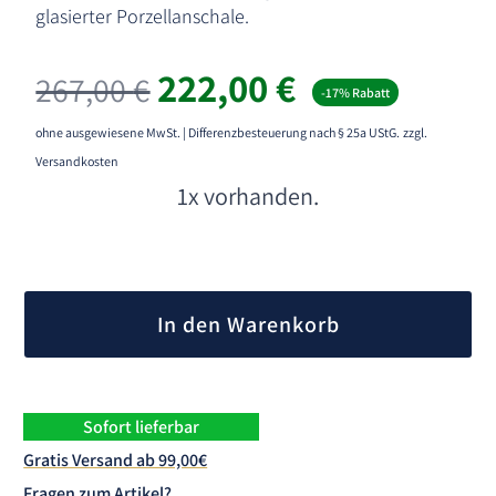
glasierter Porzellanschale.
Ursprünglicher
Aktueller
222,00
€
267,00
€
-17% Rabatt
Preis
Preis
war:
ist:
ohne ausgewiesene MwSt. | Differenzbesteuerung nach § 25a UStG.
zzgl.
267,00 €
222,00 €.
Versandkosten
1x vorhanden.
A
l
In den Warenkorb
t
e
r
n
Sofort lieferbar
a
Gratis Versand ab 99,00€
t
Fragen zum Artikel?