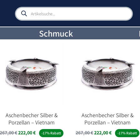
Products
search
Schmuck
Aschenbecher Silber &
Aschenbecher Silber &
Porzellan – Vietnam
Porzellan – Vietnam
Ursprünglicher
Aktueller
Ursprünglicher
Aktueller
267,00
€
222,00
€
267,00
€
222,00
€
-17% Rabatt
-17% Rabatt