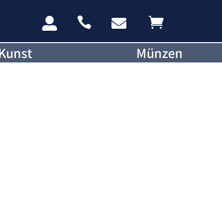




Kunst
Münzen