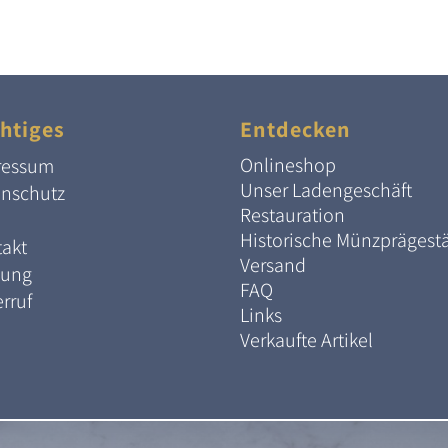
Preis
Preis
Preis
Preis
war:
ist:
war:
ist:
267,00 €
222,00 €.
267,00 €
222,00 €.
htiges
Entdecken
Onlineshop
ressum
Unser Ladengeschäft
enschutz
Restauration
Historische Münzprägest
akt
Versand
lung
FAQ
rruf
Links
Verkaufte Artikel