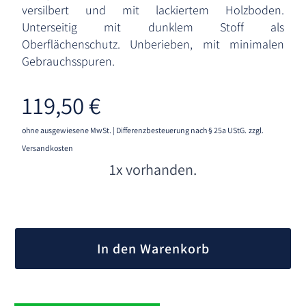
versilbert und mit lackiertem Holzboden.
Unterseitig mit dunklem Stoff als
Oberflächenschutz. Unberieben, mit minimalen
Gebrauchsspuren.
119,50
€
ohne ausgewiesene MwSt. | Differenzbesteuerung nach § 25a UStG.
zzgl.
Versandkosten
1x vorhanden.
A
l
In den Warenkorb
t
e
r