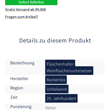
n
Sofort lieferbar
a
Gratis Versand ab 99,00€
t
Fragen zum Artikel?
i
v
e
:
Details zu diesem Produkt
Bezeichnung
Flaschenhalter
,
Weinflaschenuntersetzer
Hersteller
Markenlos
Region
Unbekannt
Zeit
20. Jahrhundert
Punzierung
Keine