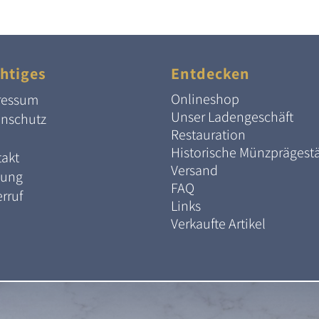
htiges
Entdecken
Onlineshop
ressum
Unser Ladengeschäft
enschutz
Restauration
Historische Münzprägest
akt
Versand
lung
FAQ
rruf
Links
Verkaufte Artikel