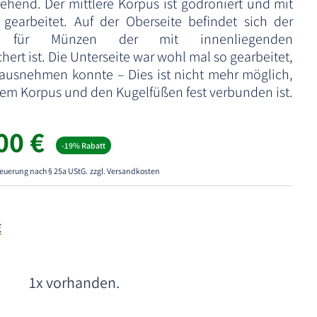
ehend. Der mittlere Korpus ist godroniert und mit
gearbeitet. Auf der Oberseite befindet sich der
itz für Münzen der mit innenliegenden
ert ist. Die Unterseite war wohl mal so gearbeitet,
ausnehmen konnte – Dies ist nicht mehr möglich,
dem Korpus und den Kugelfüßen fest verbunden ist.
rünglicher
Aktueller
,00
€
-19% Rabatt
s
Preis
ist:
euerung nach § 25a UStG.
zzgl. Versandkosten
00 €
120,00 €.
€
1x vorhanden.