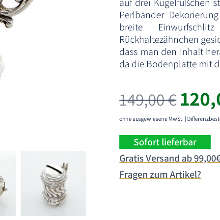
auf drei Kugelfüßchen st
Perlbänder Dekorierung 
breite Einwurfschl
Rückhaltezähnchen gesich
dass man den Inhalt her
da die Bodenplatte mit 
Ursp
120
149,00
€
Prei
war:
ohne ausgewiesene MwSt. | Differenzbest
149,
Sofort lieferbar
Gratis Versand ab 99,00
Fragen zum Artikel?