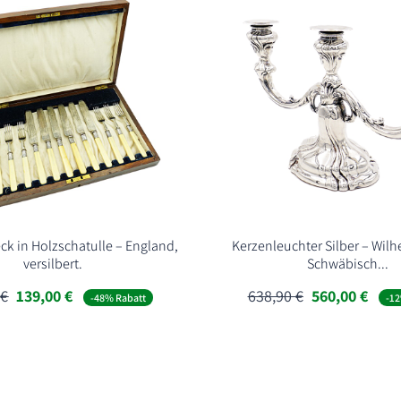
ck in Holzschatulle – England,
Kerzenleuchter Silber – Wilh
versilbert.
Schwäbisch...
Ursprünglicher
Aktueller
Ursprünglich
Aktu
0
€
139,00
€
638,90
€
560,00
€
-48% Rabatt
-12
Preis
Preis
Preis
Preis
war:
ist:
war:
ist:
269,00 €
139,00 €.
638,90 €
560,0