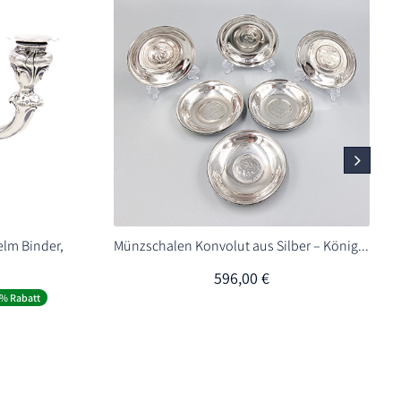
elm Binder,
Münzschalen Konvolut aus Silber – König...
596,00
€
er
eller
% Rabatt
0 €.