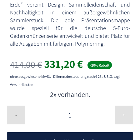
Erde“ vereint Design, Sammelleidenschaft und
Nachhaltigkeit in einem außergewöhnlichen
Sammlerstück. Die edle Präsentationsmappe
wurde speziell für die deutsche 5-Euro-
Gedenkmünzenserie entwickelt und bietet Platz für
alle Ausgaben mit farbigem Polymerring.
331,20
€
414,00
€
-20% Rabatt
ohne ausgewiesene MwSt. | Differenzbesteuerung nach § 25a UStG.
zzgl.
Versandkosten
2x vorhanden.
Münzalbum
„Blauer
-
+
Planet
Erde“
A
–
l
Exklusive