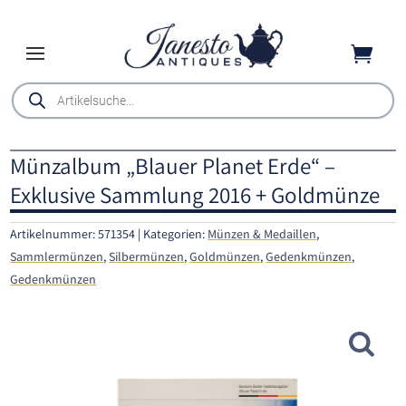

Products
search
Münzalbum „Blauer Planet Erde“ –
Exklusive Sammlung 2016 + Goldmünze
Artikelnummer:
571354
Kategorien:
Münzen & Medaillen
,
Sammlermünzen
,
Silbermünzen
,
Goldmünzen
,
Gedenkmünzen
,
Gedenkmünzen