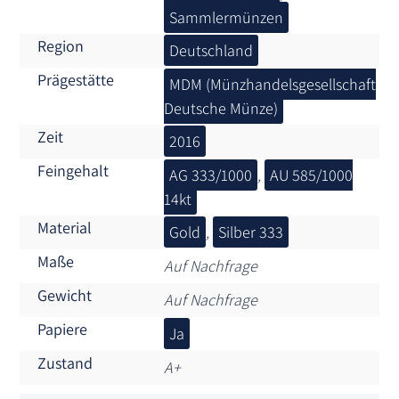
Sammlermünzen
Region
Deutschland
Prägestätte
MDM (Münzhandelsgesellschaft
Deutsche Münze)
Zeit
2016
Feingehalt
AG 333/1000
,
AU 585/1000
14kt
Material
Gold
,
Silber 333
Maße
Auf Nachfrage
Gewicht
Auf Nachfrage
Papiere
Ja
Zustand
A+