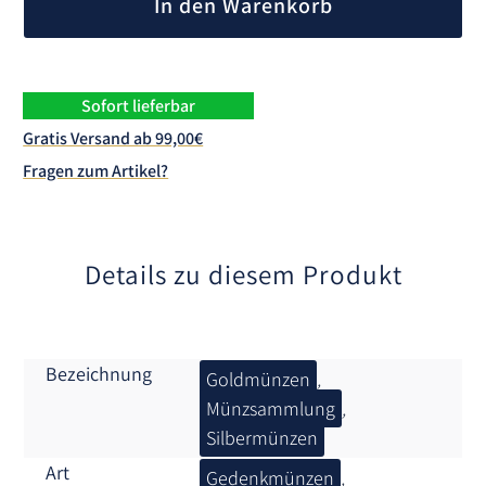
In den Warenkorb
t
Sammlung
2016
e
+
r
Goldmünze
n
Menge
Sofort lieferbar
a
Gratis Versand ab 99,00€
t
Fragen zum Artikel?
i
v
e
:
Details zu diesem Produkt
Bezeichnung
Goldmünzen
,
Münzsammlung
,
Silbermünzen
Art
Gedenkmünzen
,