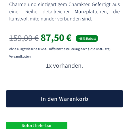
Charme und einzigartigem Charakter. Gefertigt aus
einer Reihe detailreicher Münzplättchen, die
kunstvoll miteinander verbunden sind.
Ursprünglicher
Aktueller
87,50
€
159,00
€
-45% Rabatt
Preis
Preis
war:
ist:
ohne ausgewiesene MwSt. | Differenzbesteuerung nach § 25a UStG.
zzgl.
159,00 €
87,50 €.
Versandkosten
1x vorhanden.
A
l
In den Warenkorb
t
e
r
n
Sofort lieferbar