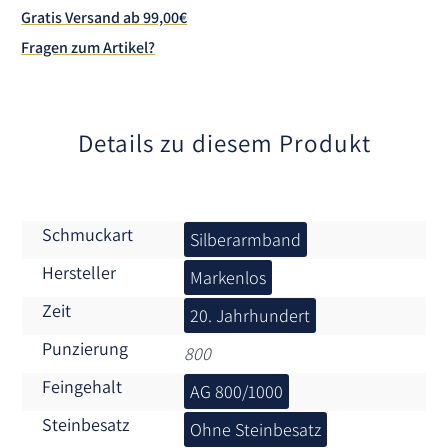
a
Gratis Versand ab 99,00€
t
Fragen zum Artikel?
i
v
e
:
Details zu diesem Produkt
Schmuckart
Silberarmband
Hersteller
Markenlos
Zeit
20. Jahrhundert
Punzierung
800
Feingehalt
AG 800/1000
Steinbesatz
Ohne Steinbesatz