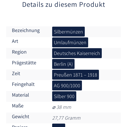
:
Details zu diesem Produkt
Bezeichnung
Silbermünzen
Art
Umlaufmünzen
Region
Deutsches Kaiserreich
Prägestätte
Berlin (A)
Zeit
Preußen 1871 – 1918
Feingehalt
AG 900/1000
Material
Silber 900
Maße
⌀ 38 mm
Gewicht
27,77 Gramm