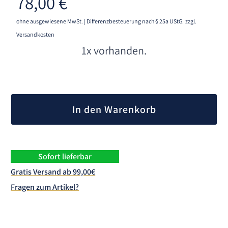
78,00
€
ohne ausgewiesene MwSt. | Differenzbesteuerung nach § 25a UStG.
zzgl.
Versandkosten
1x vorhanden.
A
l
In den Warenkorb
t
e
r
n
Sofort lieferbar
a
Gratis Versand ab 99,00€
t
Fragen zum Artikel?
i
v
e