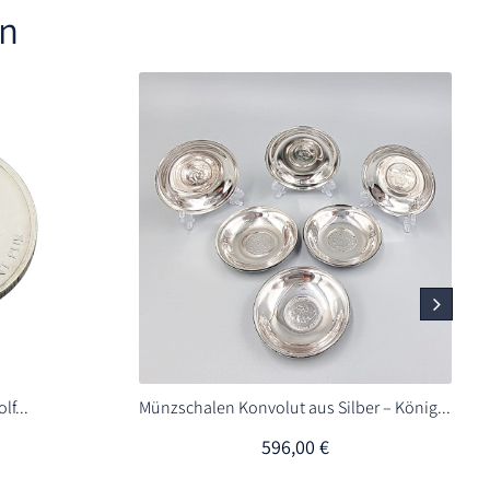
en
lf...
Münzschalen Konvolut aus Silber – König...
596,00
€