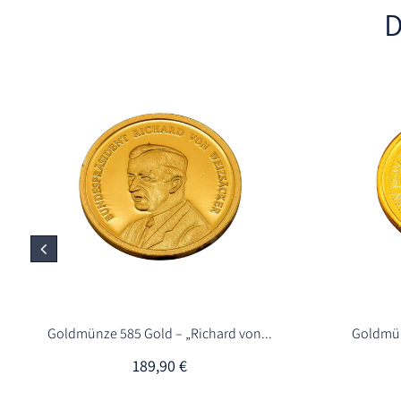
D
Goldmünze 585 Gold – „Richard von...
Goldmün
189,90
€