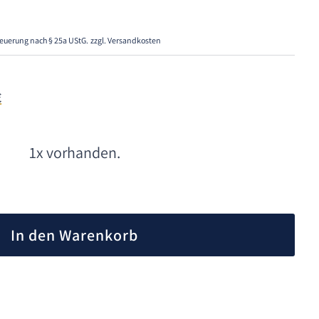
euerung nach § 25a UStG.
zzgl. Versandkosten
€
1x vorhanden.
A
l
In den Warenkorb
t
e
r
n
a