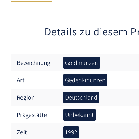
Details zu diesem P
Bezeichnung
Goldmünzen
Art
Gedenkmünzen
Region
Deutschland
Prägestätte
Unbekannt
Zeit
1992