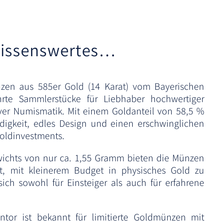
t
i
v
issenswertes…
e
:
zen aus 585er Gold (14 Karat) vom Bayerischen
rte Sammlerstücke für Liebhaber hochwertiger
ver Numismatik. Mit einem Goldanteil von 58,5 %
digkeit, edles Design und einen erschwinglichen
 Goldinvestments.
wichts von nur ca. 1,55 Gramm bieten die Münzen
eit, mit kleinerem Budget in physisches Gold zu
sich sowohl für Einsteiger als auch für erfahrene
tor ist bekannt für limitierte Goldmünzen mit