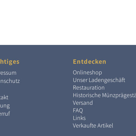
htiges
Entdecken
Onlineshop
ressum
Unser Ladengeschäft
enschutz
Restauration
Historische Münzprägest
akt
Versand
lung
FAQ
rruf
Links
Verkaufte Artikel