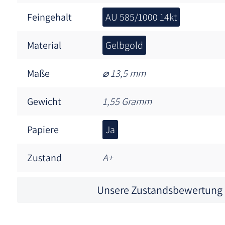
Feingehalt
AU 585/1000 14kt
Material
Gelbgold
Maße
⌀ 13,5 mm
Gewicht
1,55 Gramm
Papiere
Ja
Zustand
A+
Unsere Zustandsbewertung