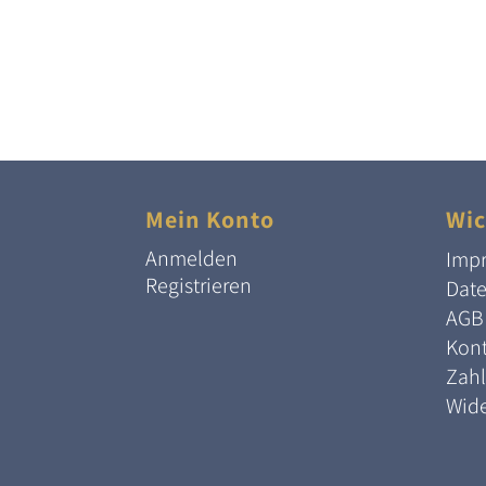
Mein Konto
Wic
Anmelden
Imp
Registrieren
Dat
AGB
Kont
Zah
Wide