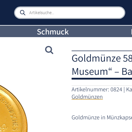
Products
search
Schmuck
Goldmünze 58
Museum“ – Ba
Artikelnummer:
0824
Ka
Goldmünzen
Goldmünze in Münzkapsel 