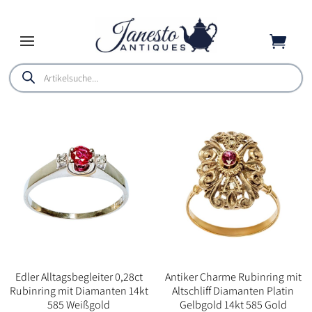

Products
search
Edler Alltagsbegleiter 0,28ct
Antiker Charme Rubinring mit
Rubinring mit Diamanten 14kt
Altschliff Diamanten Platin
585 Weißgold
Gelbgold 14kt 585 Gold