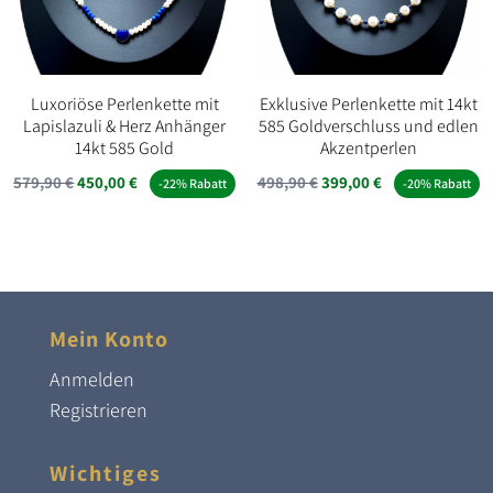
Luxoriöse Perlenkette mit
Exklusive Perlenkette mit 14kt
Lapislazuli & Herz Anhänger
585 Goldverschluss und edlen
14kt 585 Gold
Akzentperlen
Ursprünglicher
Aktueller
Ursprünglicher
Aktueller
579,90
€
450,00
€
498,90
€
399,00
€
-22% Rabatt
-20% Rabatt
Preis
Preis
Preis
Preis
war:
ist:
war:
ist:
579,90 €
450,00 €.
498,90 €
399,00 €.
Mein Konto
Anmelden
Registrieren
Wichtiges