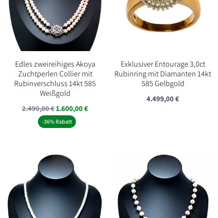
Edles zweireihiges Akoya
Exklusiver Entourage 3,0ct
Zuchtperlen Collier mit
Rubinring mit Diamanten 14kt
Rubinverschluss 14kt 585
585 Gelbgold
Weißgold
4.499,00
€
Ursprünglicher
Aktueller
2.490,00
€
1.600,00
€
Preis
Preis
-36% Rabatt
war:
ist:
2.490,00 €
1.600,00 €.