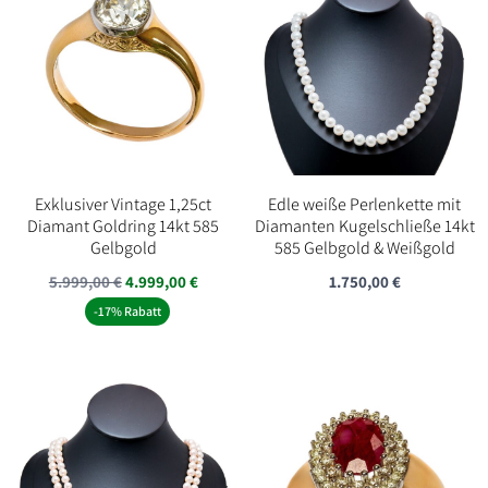
Exklusiver Vintage 1,25ct
Edle weiße Perlenkette mit
Diamant Goldring 14kt 585
Diamanten Kugelschließe 14kt
Gelbgold
585 Gelbgold & Weißgold
Ursprünglicher
Aktueller
5.999,00
€
4.999,00
€
1.750,00
€
Preis
Preis
-17% Rabatt
war:
ist:
5.999,00 €
4.999,00 €.