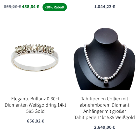
655,20
€
458,64
€
1.044,23
€
-30% Rabatt
Elegante Brillanz 0,30ct
Tahitiperlen Collier mit
Diamanten Weißgoldring 14kt
abnehmbarem Diamant
585 Gold
Anhänger mit großer
Tahitiperle 14kt 585 Weißgold
656,02
€
2.649,00
€