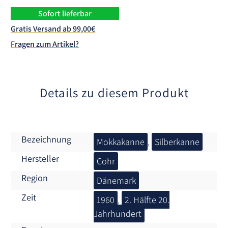
n
Sofort lieferbar
a
Gratis Versand ab 99,00€
t
Fragen zum Artikel?
i
v
e
:
Details zu diesem Produkt
Bezeichnung
Mokkakanne
,
Silberkanne
Hersteller
Cohr
Region
Dänemark
Zeit
1960
,
2. Hälfte 20.
Jahrhundert