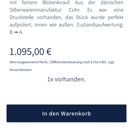
mit feinem Blütenknauf. Aus der dänischen
Silberwarenmanufaktur Cohr. Es war eine
Druckstelle vorhanden, das Stück wurde perfekt
aufpoliert, innen wie außen. Zustandsaufwertung:
B ➞ A
1.095,00
€
ohne ausgewiesene MwSt. | Differenzbesteuerung nach § 25a UStG.
zzgl.
Versandkosten
1x vorhanden.
A
l
In den Warenkorb
t
e
r