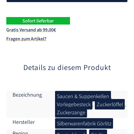
e
r
n
Sofort lieferbar
a
Gratis Versand ab 99,00€
t
Fragen zum Artikel?
i
v
e
:
Details zu diesem Produkt
Bezeichnung
Saucen & Suppenkellen
,
Vorlegebesteck
,
Zuckerlöffel
,
Zuckerzange
Hersteller
Silberwarenfabrik Görlitz
Region