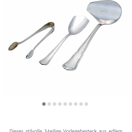
Dieses stilvolle 3-teilige Vorlegebesteck aus edlem