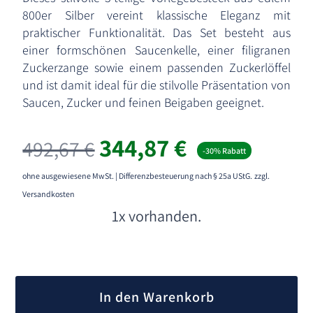
800er Silber vereint klassische Eleganz mit
praktischer Funktionalität. Das Set besteht aus
einer formschönen Saucenkelle, einer filigranen
Zuckerzange sowie einem passenden Zuckerlöffel
und ist damit ideal für die stilvolle Präsentation von
Saucen, Zucker und feinen Beigaben geeignet.
344,87
€
492,67
€
-30% Rabatt
ohne ausgewiesene MwSt. | Differenzbesteuerung nach § 25a UStG.
zzgl.
Versandkosten
1x vorhanden.
A
l
In den Warenkorb
t