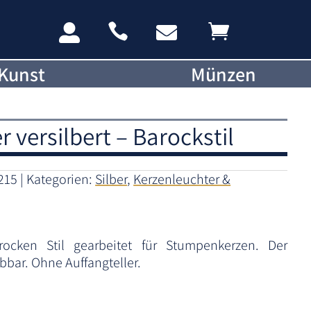




Kunst
Münzen
 versilbert – Barockstil
215
Kategorien:
Silber
,
Kerzenleuchter &
rocken Stil gearbeitet für Stumpenkerzen. Der
bbar. Ohne Auffangteller.