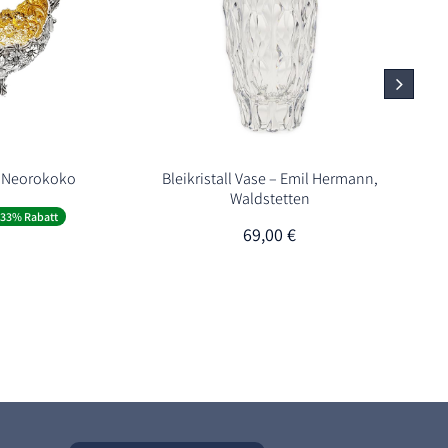
 – Neorokoko
Bleikristall Vase – Emil Hermann,
Waldstetten
er
ueller
-33% Rabatt
is
69,00
€
95,00 €.