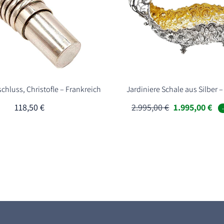
chluss, Christofle – Frankreich
Jardiniere Schale aus Silber
Ursprünglich
Akt
118,50
€
2.995,00
€
1.995,00
€
Preis
Pre
war:
ist:
2.995,00 €
1.9