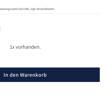
euerung nach § 25a UStG.
zzgl. Versandkosten
€
1x vorhanden.
A
l
In den Warenkorb
t
e
r
n
a