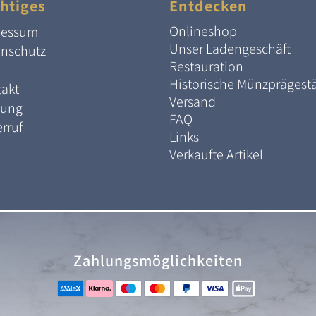
htiges
Entdecken
Onlineshop
ressum
Unser Ladengeschäft
enschutz
Restauration
Historische Münzprägest
akt
Versand
lung
FAQ
rruf
Links
Verkaufte Artikel
Zahlungsmöglichkeiten