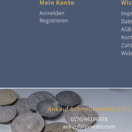
Mein Konto
Wic
Anmelden
Imp
Registrieren
Dat
AGB
Kont
Zah
Wide
Ankauf Schnellkontakt 24/7
0176/46196978
ankauf@janesto.com