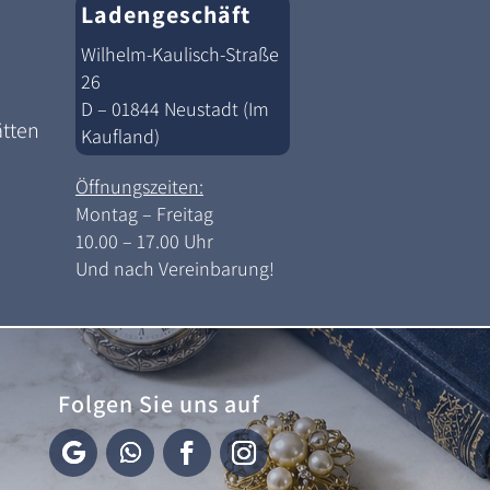
Ladengeschäft
Wilhelm-Kaulisch-Straße
26
D – 01844 Neustadt (Im
ätten
Kaufland)
Öffnungszeiten:
Montag – Freitag
10.00 – 17.00 Uhr
Und nach Vereinbarung!
Folgen Sie uns auf
F
F
F
I